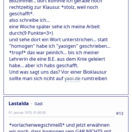
Biozimmer... dort komme ich gerade noch
rechtzeitig zur Klausur. *stolz, weil noch
geschafft*.
also schreibe ich...
eine Woche später sehe ich meine Arbeit
durch(9 Punkte=3+)
und sehe dort ein Wort unterstrichen... statt
"homogen" habe ich "yaoigen" geschrieben...
*tropf* das war peinlich... bis ich meiner
Lehrerin die eine B.E. aus dem Knie geleiert
habe... aber ich habs geschafft.
Und was sagt uns das? Vor einer Bioklausur
sollte man sich nciht auf
yaoi.de
rumtreiben
Lastalda
Gast
01. Januar 1970, 01:00:00
#13
*vorlachenwegschmeiß* und jetzt erwähnen
wir noch, dass homogen rein GAR NICHTS mit