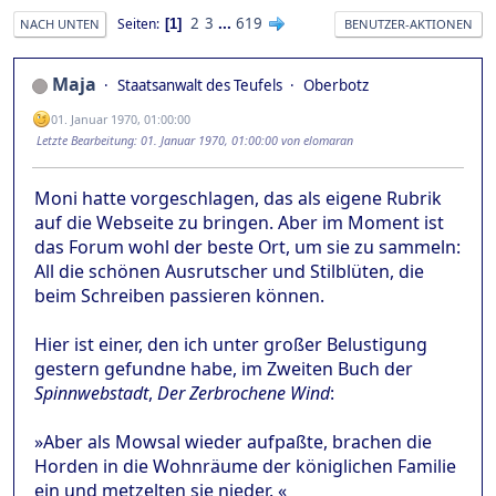
2
3
...
619
Seiten
1
NACH UNTEN
BENUTZER-AKTIONEN
Maja
Staatsanwalt des Teufels
Oberbotz
01. Januar 1970, 01:00:00
Letzte Bearbeitung
: 01. Januar 1970, 01:00:00 von elomaran
Moni hatte vorgeschlagen, das als eigene Rubrik
auf die Webseite zu bringen. Aber im Moment ist
das Forum wohl der beste Ort, um sie zu sammeln:
All die schönen Ausrutscher und Stilblüten, die
beim Schreiben passieren können.
Hier ist einer, den ich unter großer Belustigung
gestern gefundne habe, im Zweiten Buch der
Spinnwebstadt
,
Der Zerbrochene Wind
:
»Aber als Mowsal wieder aufpaßte, brachen die
Horden in die Wohnräume der königlichen Familie
ein und metzelten sie nieder. «