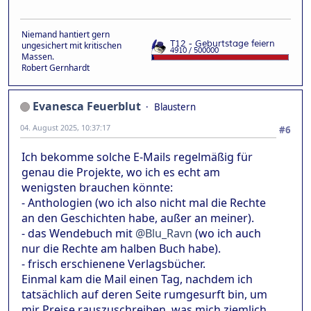
Niemand hantiert gern
ungesichert mit kritischen
Massen.
Robert Gernhardt
Evanesca Feuerblut
Blaustern
04. August 2025, 10:37:17
#6
Ich bekomme solche E-Mails regelmäßig für
genau die Projekte, wo ich es echt am
wenigsten brauchen könnte:
- Anthologien (wo ich also nicht mal die Rechte
an den Geschichten habe, außer an meiner).
- das Wendebuch mit
@Blu_Ravn
(wo ich auch
nur die Rechte am halben Buch habe).
- frisch erschienene Verlagsbücher.
Einmal kam die Mail einen Tag, nachdem ich
tatsächlich auf deren Seite rumgesurft bin, um
mir Preise rauszuschreiben, was mich ziemlich