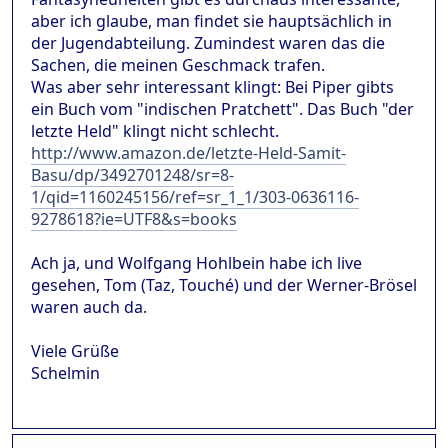
aber ich glaube, man findet sie hauptsächlich in
der Jugendabteilung. Zumindest waren das die
Sachen, die meinen Geschmack trafen.
Was aber sehr interessant klingt: Bei Piper gibts
ein Buch vom "indischen Pratchett". Das Buch "der
letzte Held" klingt nicht schlecht.
http://www.amazon.de/letzte-Held-Samit-
Basu/dp/3492701248/sr=8-
1/qid=1160245156/ref=sr_1_1/303-0636116-
9278618?ie=UTF8&s=books
Ach ja, und Wolfgang Hohlbein habe ich live
gesehen, Tom (Taz, Touché) und der Werner-Brösel
waren auch da.
Viele Grüße
Schelmin