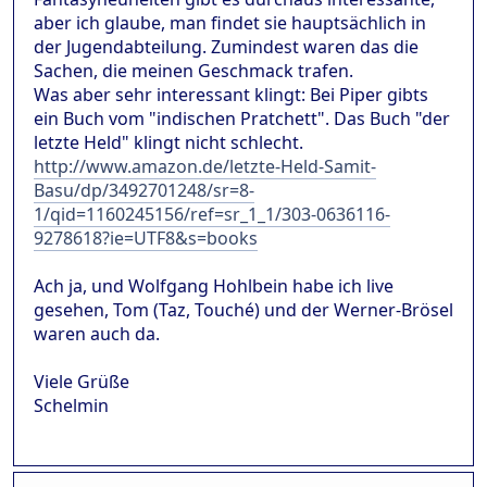
aber ich glaube, man findet sie hauptsächlich in
der Jugendabteilung. Zumindest waren das die
Sachen, die meinen Geschmack trafen.
Was aber sehr interessant klingt: Bei Piper gibts
ein Buch vom "indischen Pratchett". Das Buch "der
letzte Held" klingt nicht schlecht.
http://www.amazon.de/letzte-Held-Samit-
Basu/dp/3492701248/sr=8-
1/qid=1160245156/ref=sr_1_1/303-0636116-
9278618?ie=UTF8&s=books
Ach ja, und Wolfgang Hohlbein habe ich live
gesehen, Tom (Taz, Touché) und der Werner-Brösel
waren auch da.
Viele Grüße
Schelmin