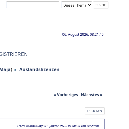
06. August 2026, 08:21:45
GISTRIEREN
Maja
)
Auslandslizenzen
►
« Vorheriges
-
Nächstes »
DRUCKEN
Letzte Bearbeitung
: 01. Januar 1970, 01:00:00 von Schelmin