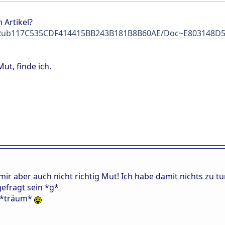
 Artikel?
/s/Rub117C535CDF414415BB243B181B8B60AE/Doc~E803148
ut, finde ich.
mir aber auch nicht richtig Mut! Ich habe damit nichts zu 
efragt sein *g*
. *träum*