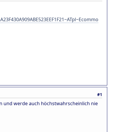
D5A23F430A909ABE523EEF1F21~ATpl~Ecommo
#1
tun und werde auch höchstwahrscheinlich nie