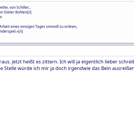
the, von Schiller...
n Dieter Bohlen[/i]
or
Arbeit eines einzigen Tages sinnvoll zu ordnen,
nderspiel.«[/i]
aus. Jetzt heißt es zittern. Ich will ja eigentlich lieber schr
ne Stelle würde ich mir ja doch irgendwie das Bein ausreißen