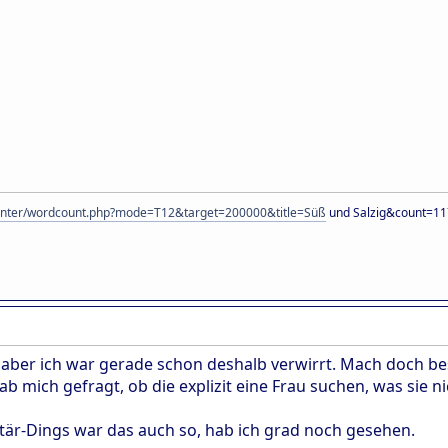
counter/wordcount.php?mode=T12&target=200000&title=Süß
und Salzig&count=11
. aber ich war gerade schon deshalb verwirrt. Mach doch be
b mich gefragt, ob die explizit eine Frau suchen, was sie nic
är-Dings war das auch so, hab ich grad noch gesehen.