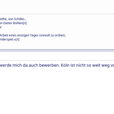
the, von Schiller...
n Dieter Bohlen[/i]
or
Arbeit eines einzigen Tages sinnvoll zu ordnen,
nderspiel.«[/i]
 werde mich da auch bewerben. Köln ist nicht so weit weg v