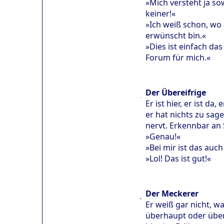
»Mich versteht ja so
keiner!«
»Ich weiß schon, wo 
erwünscht bin.«
»Dies ist einfach das
Forum für mich.«
Der Übereifrige
Er ist hier, er ist da, 
er hat nichts zu sag
nervt. Erkennbar an 
»Genau!«
»Bei mir ist das auch
»Lol! Das ist gut!«
Der Meckerer
Er weiß gar nicht, w
überhaupt oder übe