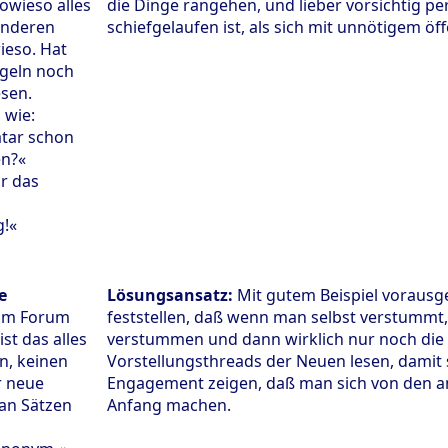
sowieso alles
die Dinge rangehen, und lieber vorsichtig p
 anderen
schiefgelaufen ist, als sich mit unnötigem öf
ieso. Hat
geln noch
esen.
 wie:
tar schon
n?«
r das
g!«
e
Lösungsansatz:
Mit gutem Beispiel vorausg
 im Forum
feststellen, daß wenn man selbst verstummt,
ist das alles
verstummen und dann wirklich nur noch die 
, keinen
Vorstellungsthreads der Neuen lesen, damit
r neue
Engagement zeigen, daß man sich von den an
an Sätzen
Anfang machen.