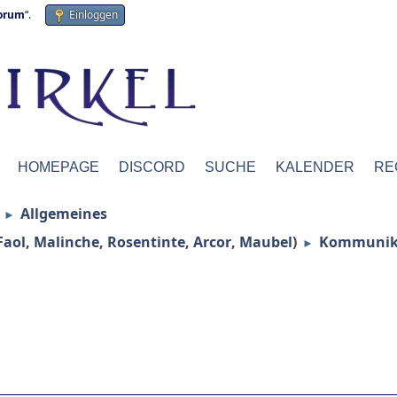
forum
“.
Einloggen
HOMEPAGE
DISCORD
SUCHE
KALENDER
RE
Allgemeines
►
Faol
,
Malinche
,
Rosentinte
,
Arcor
,
Maubel
)
Kommunika
►