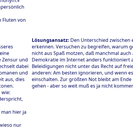
 anonym.«
npersönlich
n Fluten von
Lösungsansatz:
Den Unterschied zwischen 
esseres
erkennen. Versuchen zu begreifen, warum 
keine
nicht aus Spaß motzen, daß manchmal auch 
e Zensur und
Demokratie im Internet anders funktioniert a
echselt dabei
Beleidigungen nicht unter das Recht auf frei
gomanen und
anderen: Am besten ignorieren, und wenn es
it aus, dies
einschalten. Zur größten Not bleibt am Ende
tonen.
gehen - aber so weit muß es ja nicht komme
 wie:
erspricht,
 man hier ja
owieso nur