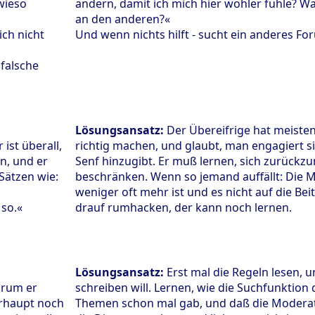
wieso
ändern, damit ich mich hier wohler fühle? Wa
an den anderen?«
ich nicht
Und wenn nichts hilft - sucht ein anderes Fo
 falsche
Lösungsansatz:
Der Übereifrige hat meisten
er ist überall,
richtig machen, und glaubt, man engagiert s
en, und er
Senf hinzugibt. Er muß lernen, sich zurück
Sätzen wie:
beschränken. Wenn so jemand auffällt: Die 
weniger oft mehr ist und es nicht auf die Be
 so.«
drauf rumhacken, der kann noch lernen.
Lösungsansatz:
Erst mal die Regeln lesen, 
arum er
schreiben will. Lernen, wie die Suchfunktion 
rhaupt noch
Themen schon mal gab, und daß die Moderat