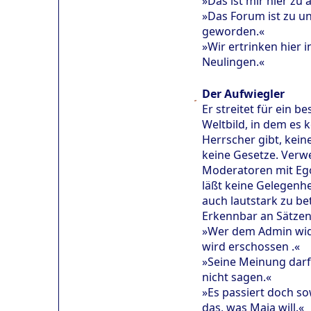
»Das ist mir hier zu
»Das Forum ist zu u
geworden.«
»Wir ertrinken hier i
Neulingen.«
Der Aufwiegler
Er streitet für ein b
Weltbild, in dem es 
Herrscher gibt, kein
keine Gesetze. Verw
Moderatoren mit E
läßt keine Gelegenhe
auch lautstark zu be
Erkennbar an Sätzen
»Wer dem Admin wid
wird erschossen .«
»Seine Meinung darf
nicht sagen.«
»Es passiert doch s
das, was Maja will.«