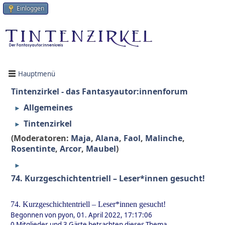
Einloggen
Hauptmenü
Tintenzirkel - das Fantasyautor:innenforum
Allgemeines
►
Tintenzirkel
►
(Moderatoren:
Maja
,
Alana
,
Faol
,
Malinche
,
Rosentinte
,
Arcor
,
Maubel
)
►
74. Kurzgeschichtentriell – Leser*innen gesucht!
74. Kurzgeschichtentriell – Leser*innen gesucht!
Begonnen von pyon, 01. April 2022, 17:17:06
0 Mitglieder und 3 Gäste betrachten dieses Thema.