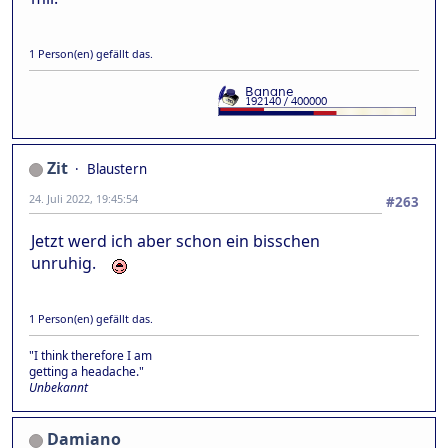
1 Person(en) gefällt das.
Zit
Blaustern
24. Juli 2022, 19:45:54
#263
Jetzt werd ich aber schon ein bisschen
unruhig.
1 Person(en) gefällt das.
"I think therefore I am
getting a headache."
Unbekannt
Damiano