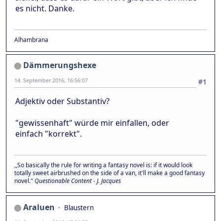
es nicht. Danke.
Alhambrana
Dämmerungshexe
14. September 2016, 16:56:07
#1
Adjektiv oder Substantiv?
"gewissenhaft" würde mir einfallen, oder
einfach "korrekt".
,,So basically the rule for writing a fantasy novel is: if it would look
totally sweet airbrushed on the side of a van, it'll make a good fantasy
novel."
Questionable Content - J. Jacques
Araluen
Blaustern