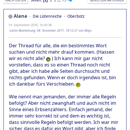
Seiten
1
NACH UNTEN
BENUTZER-AKTIONEN
Alana
Die Listenreiche
Oberbotz
14. September 2016, 16:43:38
Letzte Bearbeitung
: 08. November 2017, 18:12:21 von Maja
Der Thread für alle, die ein bestimmtes Wort
suchen und nicht mehr drauf kommen. (Hassen
wir es nicht alle?
) Ich kann mir gar nicht
vorstellen, dass es so einen Thread noch nicht
gibt, aber ich habe alle Seiten durchsucht und
nichts gefunden. Wenn er doch irgendwo ist, bin
ich dankbar fürs Verschieben.
Wie nennt man jemanden, der immer alle Regeln
befolgt? Aber nicht zwanghaft und auch nicht im
Sinne eines Erbsenzählers. Einfach jemand, der
immer sehr korrekt ist und dem es wichtig ist,
dass sinnvolle Regeln befolgt werden. Ich war mir
sicher, dass es dafür ein Wort gibt, aber ich finde