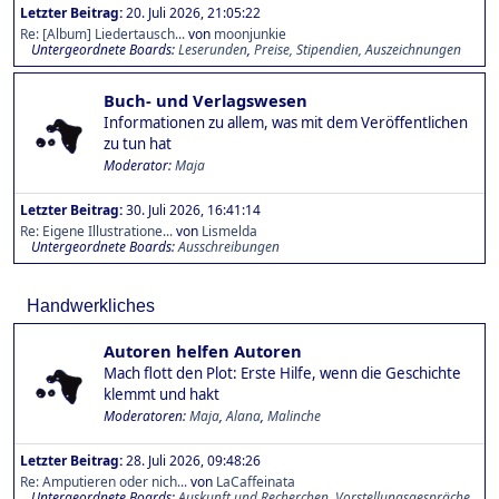
Letzter Beitrag:
20. Juli 2026, 21:05:22
Re: [Album] Liedertausch...
von
moonjunkie
Untergeordnete Boards
Leserunden
Preise, Stipendien, Auszeichnungen
Buch- und Verlagswesen
Informationen zu allem, was mit dem Veröffentlichen
zu tun hat
Moderator:
Maja
Letzter Beitrag:
30. Juli 2026, 16:41:14
Re: Eigene Illustratione...
von
Lismelda
Untergeordnete Boards
Ausschreibungen
Handwerkliches
Autoren helfen Autoren
Mach flott den Plot: Erste Hilfe, wenn die Geschichte
klemmt und hakt
Moderatoren:
Maja
,
Alana
,
Malinche
Letzter Beitrag:
28. Juli 2026, 09:48:26
Re: Amputieren oder nich...
von
LaCaffeinata
Untergeordnete Boards
Auskunft und Recherchen
Vorstellungsgespräche