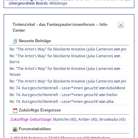
Untergeordnete Boards
Webdesign
Tintenzirkel - das Fantasyautor:innenforum – Info-
Center
Neueste Beiträge
Re: "The Artist's Way" für blockierte Kreative (Julia Cameron)
von
Jen
Re: "The Artist's Way" für blockierte Kreative (Julia Cameron)
von
Barra
Re: "The Artist's Way" für blockierte Kreative (Julia Cameron)
von
Novae
Re: "The Artist's Way" für blockierte Kreative (Julia Cameron)
von
Jen
Re: 74. Kurzgeschichtentriell – Leser*innen gesucht!
von
Koboldkind
Re: 74. Kurzgeschichtentriell – Leser*innen gesucht!
von
Stefan
Re: 74. Kurzgeschichtentriell – Leser*innen gesucht!
von
alba
Zukünftige Ereignisse
Zukünftige Geburtstage:
Malinche (40)
,
Amber (40)
,
Brookealia (45)
Forumstatistiken