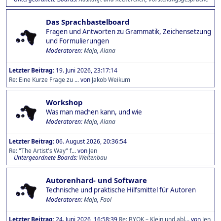
Das Sprachbastelboard
Fragen und Antworten zu Grammatik, Zeichensetzung
und Formulierungen
Moderatoren:
Maja
,
Alana
Letzter Beitrag:
19. Juni 2026, 23:17:14
Re: Eine Kurze Frage zu ...
von
Jakob Weikum
Workshop
Was man machen kann, und wie
Moderatoren:
Maja
,
Alana
Letzter Beitrag:
06. August 2026, 20:36:54
Re: "The Artist's Way" f...
von
Jen
Untergeordnete Boards
Weltenbau
Autorenhard- und Software
Technische und praktische Hilfsmittel für Autoren
Moderatoren:
Maja
,
Faol
Letzter Beitrag:
24. Juni 2026, 16:58:39
Re: BYOK – Klein und abl...
von
Jen