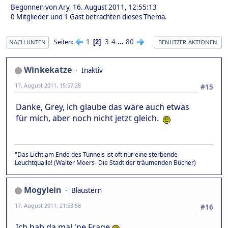
Begonnen von Ary, 16. August 2011, 12:55:13
0 Mitglieder und 1 Gast betrachten dieses Thema.
1
3
4
...
80
Seiten
2
NACH UNTEN
BENUTZER-AKTIONEN
Winkekatze
Inaktiv
17. August 2011, 15:57:28
#15
Danke, Grey, ich glaube das wäre auch etwas
für mich, aber noch nicht jetzt gleich.
"Das Licht am Ende des Tunnels ist oft nur eine sterbende
Leuchtqualle! (Walter Moers- Die Stadt der träumenden Bücher)
Mogylein
Blaustern
17. August 2011, 21:53:58
#16
Ich hab da mal 'ne Frage