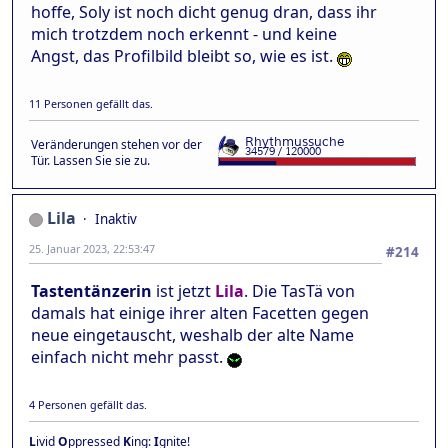
hoffe, Soly ist noch dicht genug dran, dass ihr
mich trotzdem noch erkennt - und keine
Angst, das Profilbild bleibt so, wie es ist.
11 Personen gefällt das.
Veränderungen stehen vor der
Tür. Lassen Sie sie zu.
Lila
Inaktiv
25. Januar 2023, 22:53:47
#214
Tastentänzerin
ist jetzt
Lila
. Die TasTä von
damals hat einige ihrer alten Facetten gegen
neue eingetauscht, weshalb der alte Name
einfach nicht mehr passt.
4 Personen gefällt das.
L
ivid
O
ppressed
K
ing:
I
gnite!