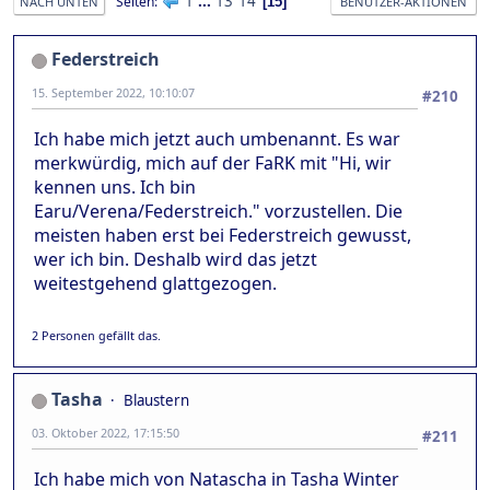
1
...
13
14
Seiten
15
NACH UNTEN
BENUTZER-AKTIONEN
Federstreich
15. September 2022, 10:10:07
#210
Ich habe mich jetzt auch umbenannt. Es war
merkwürdig, mich auf der FaRK mit "Hi, wir
kennen uns. Ich bin
Earu/Verena/Federstreich." vorzustellen. Die
meisten haben erst bei Federstreich gewusst,
wer ich bin. Deshalb wird das jetzt
weitestgehend glattgezogen.
2 Personen gefällt das.
Tasha
Blaustern
03. Oktober 2022, 17:15:50
#211
Ich habe mich von Natascha in Tasha Winter