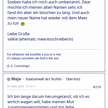
Soeben habe ich mich auch umbenannt. Zwar
mochte ich meinen alten Namen sehr, ich
fand ihn aber ein bisschen zu lang. Und auch
mein neuer Name hat wieder mit dem Meer
zu tun
Liebe Grüße
selkie (ehemals: meeresschreiberin)
For whatever we lose(like a you or a me)
it's always ourselves we find in the sea
(E. E. Cummings)
Maja
Staatsanwalt des Teufels
Oberbotz
04. März 2025, 13:10:11
#218
Ich bin lange darum herumgetanzt, ob ich es
wirlich wagen will, habe meinen Mut
zusammengenommen und mir liebe