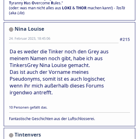
T
yranny
H
as
O
vercome
R
ules."
(oder: was man nicht alles aus
LOKI
&
THOR
machen kann!) -
TasTä
(aka
Lila
)
Nina Louise
24. Februar 2023, 18:45:06
#215
Da es weder die Tinker noch den Grey aus
meinem Namen noch gibt, habe ich aus
TinkersGrey Nina Louise gemacht.
Das ist auch der Vorname meines
Pseudonyms, somit ist es auch logischer,
wenn ihr mich außerhalb dieses Forums
irgendwo antrefft.
10 Personen gefällt das.
Fantastische Geschichten aus der Luftschlosserei.
Tintenvers