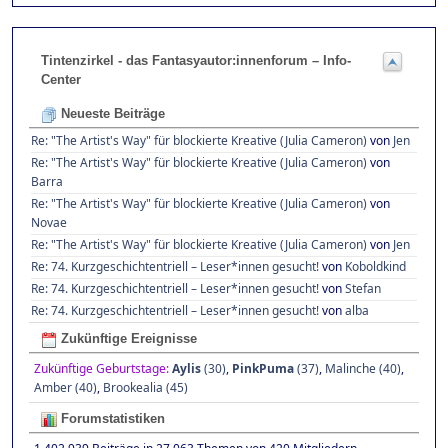
Tintenzirkel - das Fantasyautor:innenforum – Info-
Center
Neueste Beiträge
Re: "The Artist's Way" für blockierte Kreative (Julia Cameron)
von
Jen
Re: "The Artist's Way" für blockierte Kreative (Julia Cameron)
von
Barra
Re: "The Artist's Way" für blockierte Kreative (Julia Cameron)
von
Novae
Re: "The Artist's Way" für blockierte Kreative (Julia Cameron)
von
Jen
Re: 74. Kurzgeschichtentriell – Leser*innen gesucht!
von
Koboldkind
Re: 74. Kurzgeschichtentriell – Leser*innen gesucht!
von
Stefan
Re: 74. Kurzgeschichtentriell – Leser*innen gesucht!
von
alba
Zukünftige Ereignisse
Zukünftige Geburtstage:
Aylis
(30)
,
PinkPuma
(37)
,
Malinche (40)
,
Amber (40)
,
Brookealia (45)
Forumstatistiken