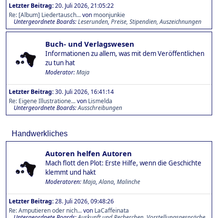
Letzter Beitrag:
20. Juli 2026, 21:05:22
Re: [Album] Liedertausch...
von
moonjunkie
Untergeordnete Boards
Leserunden
Preise, Stipendien, Auszeichnungen
Buch- und Verlagswesen
Informationen zu allem, was mit dem Veröffentlichen
zu tun hat
Moderator:
Maja
Letzter Beitrag:
30. Juli 2026, 16:41:14
Re: Eigene Illustratione...
von
Lismelda
Untergeordnete Boards
Ausschreibungen
Handwerkliches
Autoren helfen Autoren
Mach flott den Plot: Erste Hilfe, wenn die Geschichte
klemmt und hakt
Moderatoren:
Maja
,
Alana
,
Malinche
Letzter Beitrag:
28. Juli 2026, 09:48:26
Re: Amputieren oder nich...
von
LaCaffeinata
Untergeordnete Boards
Auskunft und Recherchen
Vorstellungsgespräche