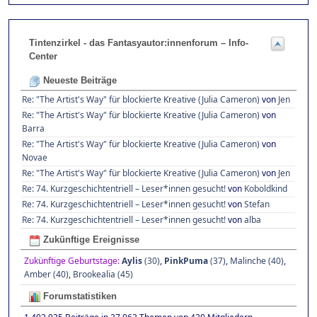
Tintenzirkel - das Fantasyautor:innenforum – Info-
Center
Neueste Beiträge
Re: "The Artist's Way" für blockierte Kreative (Julia Cameron)
von
Jen
Re: "The Artist's Way" für blockierte Kreative (Julia Cameron)
von
Barra
Re: "The Artist's Way" für blockierte Kreative (Julia Cameron)
von
Novae
Re: "The Artist's Way" für blockierte Kreative (Julia Cameron)
von
Jen
Re: 74. Kurzgeschichtentriell – Leser*innen gesucht!
von
Koboldkind
Re: 74. Kurzgeschichtentriell – Leser*innen gesucht!
von
Stefan
Re: 74. Kurzgeschichtentriell – Leser*innen gesucht!
von
alba
Zukünftige Ereignisse
Zukünftige Geburtstage:
Aylis
(30)
,
PinkPuma
(37)
,
Malinche (40)
,
Amber (40)
,
Brookealia (45)
Forumstatistiken