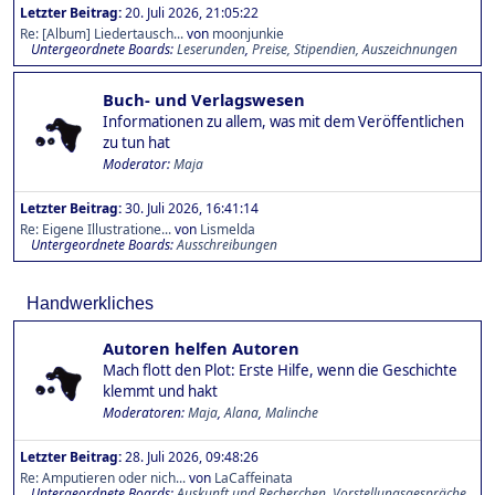
Letzter Beitrag:
20. Juli 2026, 21:05:22
Re: [Album] Liedertausch...
von
moonjunkie
Untergeordnete Boards
Leserunden
Preise, Stipendien, Auszeichnungen
Buch- und Verlagswesen
Informationen zu allem, was mit dem Veröffentlichen
zu tun hat
Moderator:
Maja
Letzter Beitrag:
30. Juli 2026, 16:41:14
Re: Eigene Illustratione...
von
Lismelda
Untergeordnete Boards
Ausschreibungen
Handwerkliches
Autoren helfen Autoren
Mach flott den Plot: Erste Hilfe, wenn die Geschichte
klemmt und hakt
Moderatoren:
Maja
,
Alana
,
Malinche
Letzter Beitrag:
28. Juli 2026, 09:48:26
Re: Amputieren oder nich...
von
LaCaffeinata
Untergeordnete Boards
Auskunft und Recherchen
Vorstellungsgespräche