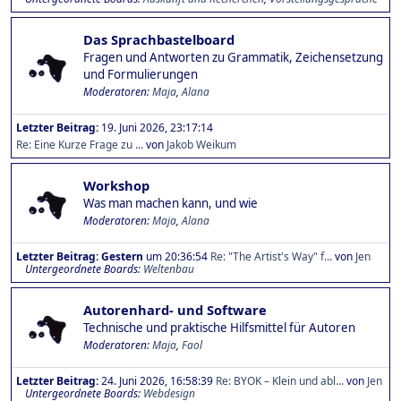
Das Sprachbastelboard
Fragen und Antworten zu Grammatik, Zeichensetzung
und Formulierungen
Moderatoren:
Maja
,
Alana
Letzter Beitrag:
19. Juni 2026, 23:17:14
Re: Eine Kurze Frage zu ...
von
Jakob Weikum
Workshop
Was man machen kann, und wie
Moderatoren:
Maja
,
Alana
Letzter Beitrag:
Gestern
um 20:36:54
Re: "The Artist's Way" f...
von
Jen
Untergeordnete Boards
Weltenbau
Autorenhard- und Software
Technische und praktische Hilfsmittel für Autoren
Moderatoren:
Maja
,
Faol
Letzter Beitrag:
24. Juni 2026, 16:58:39
Re: BYOK – Klein und abl...
von
Jen
Untergeordnete Boards
Webdesign