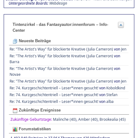
Untergeordnete Boards
Webdesign
Tintenzirkel - das Fantasyautor:innenforum – Info-
Center
Neueste Beiträge
Re: "The Artist's Way" für blockierte Kreative (Julia Cameron)
von
Jen
Re: "The Artist's Way" für blockierte Kreative (Julia Cameron)
von
Barra
Re: "The Artist's Way" für blockierte Kreative (Julia Cameron)
von
Novae
Re: "The Artist's Way" für blockierte Kreative (Julia Cameron)
von
Jen
Re: 74. Kurzgeschichtentriell – Leser*innen gesucht!
von
Koboldkind
Re: 74. Kurzgeschichtentriell – Leser*innen gesucht!
von
Stefan
Re: 74. Kurzgeschichtentriell – Leser*innen gesucht!
von
alba
Zukünftige Ereignisse
Zukünftige Geburtstage:
Malinche (40)
,
Amber (40)
,
Brookealia (45)
Forumstatistiken