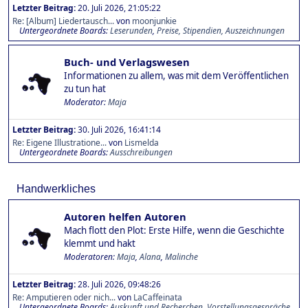
Letzter Beitrag:
20. Juli 2026, 21:05:22
Re: [Album] Liedertausch...
von
moonjunkie
Untergeordnete Boards
Leserunden
Preise, Stipendien, Auszeichnungen
Buch- und Verlagswesen
Informationen zu allem, was mit dem Veröffentlichen
zu tun hat
Moderator:
Maja
Letzter Beitrag:
30. Juli 2026, 16:41:14
Re: Eigene Illustratione...
von
Lismelda
Untergeordnete Boards
Ausschreibungen
Handwerkliches
Autoren helfen Autoren
Mach flott den Plot: Erste Hilfe, wenn die Geschichte
klemmt und hakt
Moderatoren:
Maja
,
Alana
,
Malinche
Letzter Beitrag:
28. Juli 2026, 09:48:26
Re: Amputieren oder nich...
von
LaCaffeinata
Untergeordnete Boards
Auskunft und Recherchen
Vorstellungsgespräche