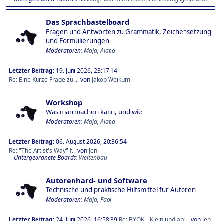
Das Sprachbastelboard
Fragen und Antworten zu Grammatik, Zeichensetzung
und Formulierungen
Moderatoren:
Maja
,
Alana
Letzter Beitrag:
19. Juni 2026, 23:17:14
Re: Eine Kurze Frage zu ...
von
Jakob Weikum
Workshop
Was man machen kann, und wie
Moderatoren:
Maja
,
Alana
Letzter Beitrag:
06. August 2026, 20:36:54
Re: "The Artist's Way" f...
von
Jen
Untergeordnete Boards
Weltenbau
Autorenhard- und Software
Technische und praktische Hilfsmittel für Autoren
Moderatoren:
Maja
,
Faol
Letzter Beitrag:
24. Juni 2026, 16:58:39
Re: BYOK – Klein und abl...
von
Jen