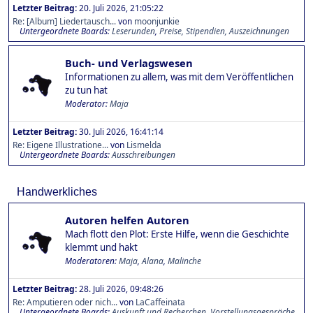
Letzter Beitrag:
20. Juli 2026, 21:05:22
Re: [Album] Liedertausch...
von
moonjunkie
Untergeordnete Boards
Leserunden
Preise, Stipendien, Auszeichnungen
Buch- und Verlagswesen
Informationen zu allem, was mit dem Veröffentlichen
zu tun hat
Moderator:
Maja
Letzter Beitrag:
30. Juli 2026, 16:41:14
Re: Eigene Illustratione...
von
Lismelda
Untergeordnete Boards
Ausschreibungen
Handwerkliches
Autoren helfen Autoren
Mach flott den Plot: Erste Hilfe, wenn die Geschichte
klemmt und hakt
Moderatoren:
Maja
,
Alana
,
Malinche
Letzter Beitrag:
28. Juli 2026, 09:48:26
Re: Amputieren oder nich...
von
LaCaffeinata
Untergeordnete Boards
Auskunft und Recherchen
Vorstellungsgespräche