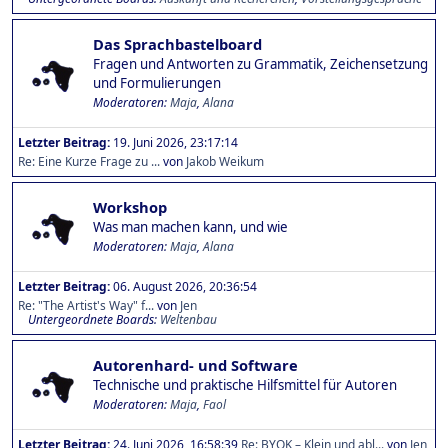
Das Sprachbastelboard
Fragen und Antworten zu Grammatik, Zeichensetzung
und Formulierungen
Moderatoren:
Maja
,
Alana
Letzter Beitrag:
19. Juni 2026, 23:17:14
Re: Eine Kurze Frage zu ...
von
Jakob Weikum
Workshop
Was man machen kann, und wie
Moderatoren:
Maja
,
Alana
Letzter Beitrag:
06. August 2026, 20:36:54
Re: "The Artist's Way" f...
von
Jen
Untergeordnete Boards
Weltenbau
Autorenhard- und Software
Technische und praktische Hilfsmittel für Autoren
Moderatoren:
Maja
,
Faol
Letzter Beitrag:
24. Juni 2026, 16:58:39
Re: BYOK – Klein und abl...
von
Jen