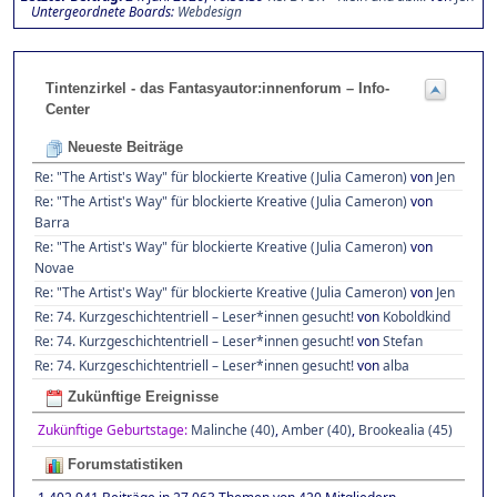
Untergeordnete Boards
Webdesign
Tintenzirkel - das Fantasyautor:innenforum – Info-
Center
Neueste Beiträge
Re: "The Artist's Way" für blockierte Kreative (Julia Cameron)
von
Jen
Re: "The Artist's Way" für blockierte Kreative (Julia Cameron)
von
Barra
Re: "The Artist's Way" für blockierte Kreative (Julia Cameron)
von
Novae
Re: "The Artist's Way" für blockierte Kreative (Julia Cameron)
von
Jen
Re: 74. Kurzgeschichtentriell – Leser*innen gesucht!
von
Koboldkind
Re: 74. Kurzgeschichtentriell – Leser*innen gesucht!
von
Stefan
Re: 74. Kurzgeschichtentriell – Leser*innen gesucht!
von
alba
Zukünftige Ereignisse
Zukünftige Geburtstage:
Malinche (40)
,
Amber (40)
,
Brookealia (45)
Forumstatistiken