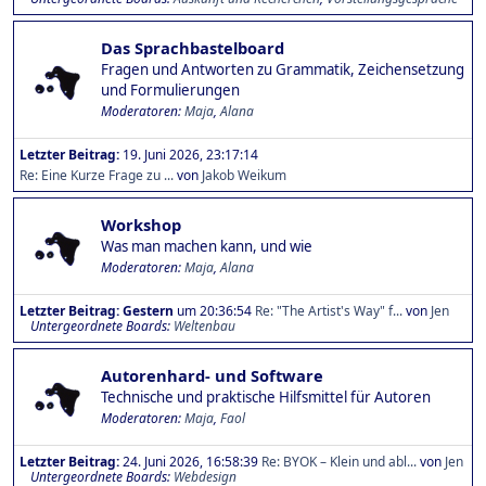
Das Sprachbastelboard
Fragen und Antworten zu Grammatik, Zeichensetzung
und Formulierungen
Moderatoren:
Maja
,
Alana
Letzter Beitrag:
19. Juni 2026, 23:17:14
Re: Eine Kurze Frage zu ...
von
Jakob Weikum
Workshop
Was man machen kann, und wie
Moderatoren:
Maja
,
Alana
Letzter Beitrag:
Gestern
um 20:36:54
Re: "The Artist's Way" f...
von
Jen
Untergeordnete Boards
Weltenbau
Autorenhard- und Software
Technische und praktische Hilfsmittel für Autoren
Moderatoren:
Maja
,
Faol
Letzter Beitrag:
24. Juni 2026, 16:58:39
Re: BYOK – Klein und abl...
von
Jen
Untergeordnete Boards
Webdesign