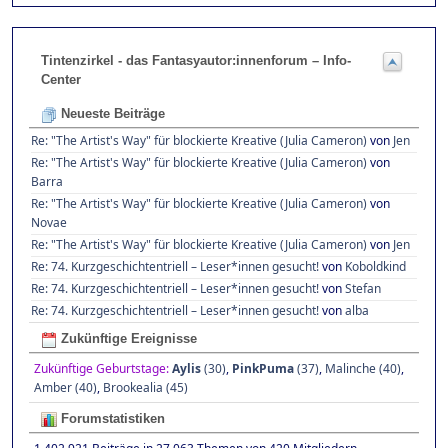
Tintenzirkel - das Fantasyautor:innenforum – Info-
Center
Neueste Beiträge
Re: "The Artist's Way" für blockierte Kreative (Julia Cameron)
von
Jen
Re: "The Artist's Way" für blockierte Kreative (Julia Cameron)
von
Barra
Re: "The Artist's Way" für blockierte Kreative (Julia Cameron)
von
Novae
Re: "The Artist's Way" für blockierte Kreative (Julia Cameron)
von
Jen
Re: 74. Kurzgeschichtentriell – Leser*innen gesucht!
von
Koboldkind
Re: 74. Kurzgeschichtentriell – Leser*innen gesucht!
von
Stefan
Re: 74. Kurzgeschichtentriell – Leser*innen gesucht!
von
alba
Zukünftige Ereignisse
Zukünftige Geburtstage:
Aylis
(30)
,
PinkPuma
(37)
,
Malinche (40)
,
Amber (40)
,
Brookealia (45)
Forumstatistiken