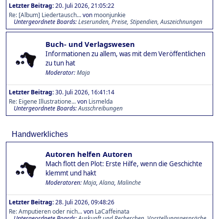
Letzter Beitrag:
20. Juli 2026, 21:05:22
Re: [Album] Liedertausch...
von
moonjunkie
Untergeordnete Boards
Leserunden
Preise, Stipendien, Auszeichnungen
Buch- und Verlagswesen
Informationen zu allem, was mit dem Veröffentlichen
zu tun hat
Moderator:
Maja
Letzter Beitrag:
30. Juli 2026, 16:41:14
Re: Eigene Illustratione...
von
Lismelda
Untergeordnete Boards
Ausschreibungen
Handwerkliches
Autoren helfen Autoren
Mach flott den Plot: Erste Hilfe, wenn die Geschichte
klemmt und hakt
Moderatoren:
Maja
,
Alana
,
Malinche
Letzter Beitrag:
28. Juli 2026, 09:48:26
Re: Amputieren oder nich...
von
LaCaffeinata
Untergeordnete Boards
Auskunft und Recherchen
Vorstellungsgespräche