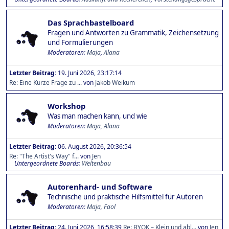
Das Sprachbastelboard
Fragen und Antworten zu Grammatik, Zeichensetzung
und Formulierungen
Moderatoren:
Maja
,
Alana
Letzter Beitrag:
19. Juni 2026, 23:17:14
Re: Eine Kurze Frage zu ...
von
Jakob Weikum
Workshop
Was man machen kann, und wie
Moderatoren:
Maja
,
Alana
Letzter Beitrag:
06. August 2026, 20:36:54
Re: "The Artist's Way" f...
von
Jen
Untergeordnete Boards
Weltenbau
Autorenhard- und Software
Technische und praktische Hilfsmittel für Autoren
Moderatoren:
Maja
,
Faol
Letzter Beitrag:
24. Juni 2026, 16:58:39
Re: BYOK – Klein und abl...
von
Jen