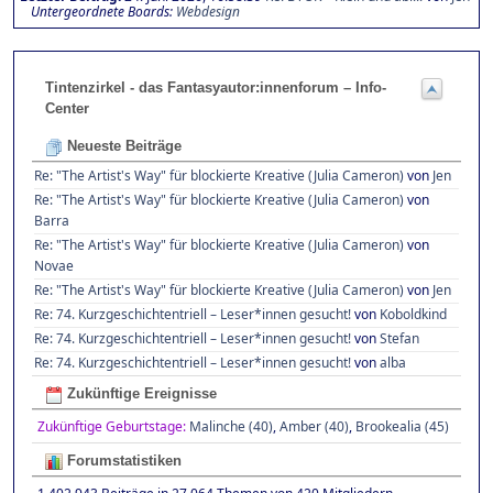
Untergeordnete Boards
Webdesign
Tintenzirkel - das Fantasyautor:innenforum – Info-
Center
Neueste Beiträge
Re: "The Artist's Way" für blockierte Kreative (Julia Cameron)
von
Jen
Re: "The Artist's Way" für blockierte Kreative (Julia Cameron)
von
Barra
Re: "The Artist's Way" für blockierte Kreative (Julia Cameron)
von
Novae
Re: "The Artist's Way" für blockierte Kreative (Julia Cameron)
von
Jen
Re: 74. Kurzgeschichtentriell – Leser*innen gesucht!
von
Koboldkind
Re: 74. Kurzgeschichtentriell – Leser*innen gesucht!
von
Stefan
Re: 74. Kurzgeschichtentriell – Leser*innen gesucht!
von
alba
Zukünftige Ereignisse
Zukünftige Geburtstage:
Malinche (40)
,
Amber (40)
,
Brookealia (45)
Forumstatistiken