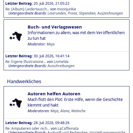
Letzter Beitrag:
20. Juli 2026, 21:05:22
Re: [Album] Liedertausch...
von
moonjunkie
Untergeordnete Boards
Leserunden
Preise, Stipendien, Auszeichnungen
Buch- und Verlagswesen
Informationen zu allem, was mit dem Veröffentlichen
zu tun hat
Moderator:
Maja
Letzter Beitrag:
30. Juli 2026, 16:41:14
Re: Eigene Illustratione...
von
Lismelda
Untergeordnete Boards
Ausschreibungen
Handwerkliches
Autoren helfen Autoren
Mach flott den Plot: Erste Hilfe, wenn die Geschichte
klemmt und hakt
Moderatoren:
Maja
,
Alana
,
Malinche
Letzter Beitrag:
28. Juli 2026, 09:48:26
Re: Amputieren oder nich...
von
LaCaffeinata
Untergeordnete Boards
Auskunft und Recherchen
Vorstellungsgespräche