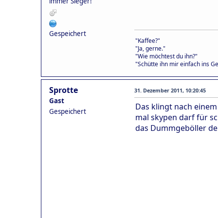
immer Sieger!"
Gespeichert
"Kaffee?"
"Ja, gerne."
"Wie möchtest du ihn?"
"Schütte ihn mir einfach ins Ge
Sprotte
31. Dezember 2011, 10:20:45
Gast
Das klingt nach einem
Gespeichert
mal skypen darf für s
das Dummgeböller der