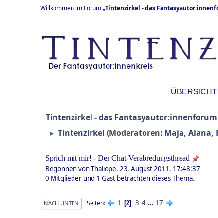
Willkommen im Forum „
Tintenzirkel - das Fantasyautor:innen
ÜBERSICHT
Tintenzirkel - das Fantasyautor:innenforum
Tintenzirkel
(Moderatoren:
Maja
,
Alana
,
►
Sprich mit mir! - Der Chat-Verabredungsthread
Begonnen von Thaliope, 23. August 2011, 17:48:37
0 Mitglieder und 1 Gast betrachten dieses Thema.
1
3
4
...
17
Seiten
2
NACH UNTEN