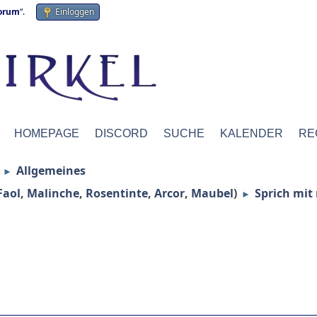
forum
“.
Einloggen
HOMEPAGE
DISCORD
SUCHE
KALENDER
RE
Allgemeines
►
Faol
,
Malinche
,
Rosentinte
,
Arcor
,
Maubel
)
Sprich mit
►