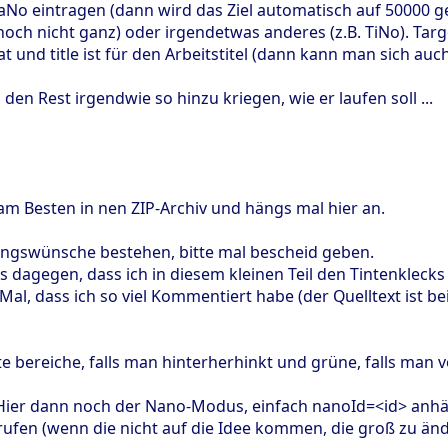
o eintragen (dann wird das Ziel automatisch auf 50000 ges
noch nicht ganz) oder irgendetwas anderes (z.B. TiNo). Targe
t und title ist für den Arbeitstitel (dann kann man sich 
den Rest irgendwie so hinzu kriegen, wie er laufen soll ...
am Besten in nen ZIP-Archiv und hängs mal hier an.
erungswünsche bestehen, bitte mal bescheid geben.
ts dagegen, dass ich in diesem kleinen Teil den Tintenklec
 Mal, dass ich so viel Kommentiert habe (der Quelltext ist 
ote bereiche, falls man hinterherhinkt und grüne, falls man 
it: Hier dann noch der Nano-Modus, einfach nanoId=<id> anh
en (wenn die nicht auf die Idee kommen, die groß zu ände