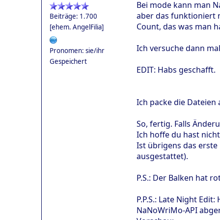
Bei mode kann man NaN
aber das funktioniert 
Beiträge: 1.700
Count, das was man ha
[ehem. AngelFilia]
Ich versuche dann mal 
Pronomen: sie/ihr
Gespeichert
EDIT: Habs geschafft.
Ich packe die Dateien 
So, fertig. Falls Änd
Ich hoffe du hast nich
Ist übrigens das erste
ausgestattet).
P.S.: Der Balken hat r
P.P.S.: Late Night Ed
NaNoWriMo-API abgeruf