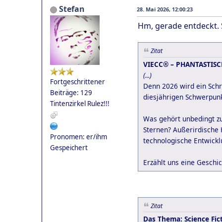
Stefan
28. Mai 2026, 12:00:23
Hm, gerade entdeckt. S
Zitat
VIECC® – PHANTASTIS
(...)
Fortgeschrittener
Denn 2026 wird ein Sch
Beiträge: 129
diesjährigen Schwerpunk
Tintenzirkel Rulez!!!
Was gehört unbedingt zu
Sternen? Außerirdische 
Pronomen: er/ihm
technologische Entwickl
Gespeichert
Erzählt uns eine Geschic
Zitat
Das Thema: Science Fic