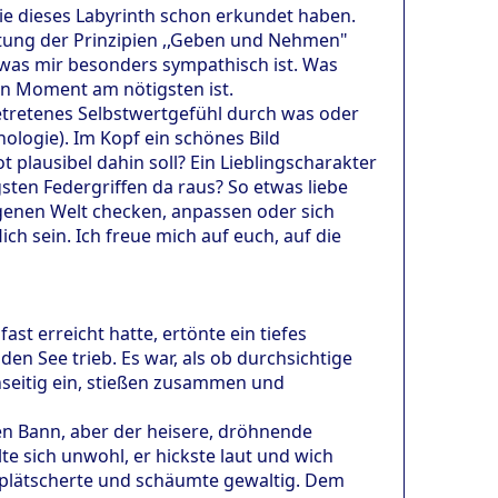
e dieses Labyrinth schon erkundet haben.
altung der Prinzipien ,,Geben und Nehmen"
 was mir besonders sympathisch ist. Was
en Moment am nötigsten ist.
getretenes Selbstwertgefühl durch was oder
logie). Im Kopf ein schönes Bild
 plausibel dahin soll? Ein Lieblingscharakter
ten Federgriffen da raus? So etwas liebe
eigenen Welt checken, anpassen oder sich
h sein. Ich freue mich auf euch, auf die
t erreicht hatte, ertönte ein tiefes
en See trieb. Es war, als ob durchsichtige
enseitig ein, stießen zusammen und
nen Bann, aber der heisere, dröhnende
te sich unwohl, er hickste laut und wich
s plätscherte und schäumte gewaltig. Dem