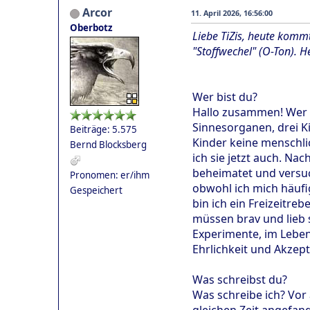
Arcor
11. April 2026, 16:56:00
Oberbotz
Liebe TiZis, heute kommt
"Stoffwechel" (O-Ton). 
Wer bist du?
Hallo zusammen! Wer 
Sinnesorganen, drei K
Beiträge: 5.575
Kinder keine menschli
Bernd Blocksberg
ich sie jetzt auch. N
beheimatet und versuch
Pronomen: er/ihm
obwohl ich mich häuf
Gespeichert
bin ich ein Freizeitr
müssen brav und lieb s
Experimente, im Leben
Ehrlichkeit und Akzept
Was schreibst du?
Was schreibe ich? Vor 
gleichen Zeit angefang