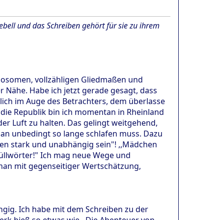
ebell und das Schreiben gehört für sie zu ihrem
mosomen, vollzähligen Gliedmaßen und
 Nähe. Habe ich jetzt gerade gesagt, dass
lich im Auge des Betrachters, dem überlasse
 die Republik bin ich momentan in Rheinland
 der Luft zu halten. Das gelingt weitgehend,
an unbedingt so lange schlafen muss. Dazu
sen stark und unabhängig sein"! ,,Mädchen
 Füllwörter!" Ich mag neue Wege und
 man mit gegenseitiger Wertschätzung,
angig. Ich habe mit dem Schreiben zu der
werk hieß so etwas wie ,,Die Abenteuer von