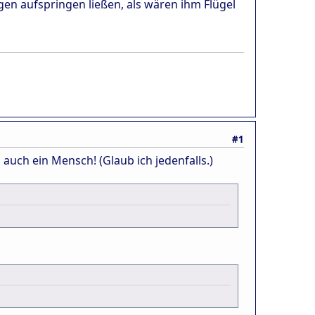
n aufspringen ließen, als wären ihm Flügel
#1
uch ein Mensch! (Glaub ich jedenfalls.)