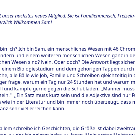
 unser nächstes neues Mitglied. Sie ist Familienmensch, Freizeitr
Herzlich Willkommen Sam!
bin ich? Ich bin Sam, ein menschliches Wesen mit 46 Chro
indern und einem weiteren menschlichen Wesen ganz in der
chen Wesen sind? Nein. Oder doch? Die Antwort liegt sicher
ach einem Biologiestudium und dem gehörigen Tappen durch
e, alle Bälle wie Job, Familie und Schreiben gleichzeitig in
iger frage, warum ein Tag nur 24 Stunden hat und warum m
ebell und kämpfe gerne gegen die Schubladen: ,,Männer müs
ein!" ,,Ein Satz muss kurz sein und die Adjektive sind nur
 wie in der Literatur und bin immer noch überzeugt, dass
anz sehr viel erreichen kann.
allem schreibe ich Geschichten, die Größe ist dabei zweitr
en, zu der ich gelernt habe, zu lesen. Mein erstes Meister