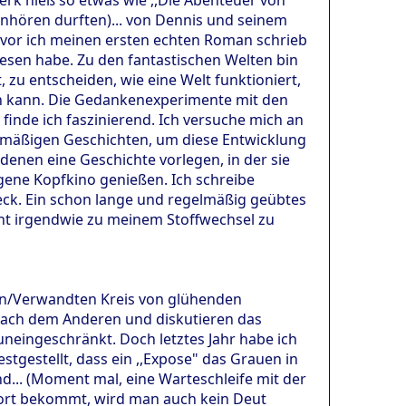
anhören durften)... von Dennis und seinem
evor ich meinen ersten echten Roman schrieb
lesen habe. Zu den fantastischen Welten bin
 zu entscheiden, wie eine Welt funktioniert,
en kann. Die Gedankenexperimente mit den
inde ich faszinierend. Ich versuche mich an
rdmäßigen Geschichten, um diese Entwicklung
 denen eine Geschichte vorlegen, in der sie
igene Kopfkino genießen. Ich schreibe
Zweck. Ein schon lange und regelmäßig geübtes
int irgendwie zu meinem Stoffwechsel zu
en/Verwandten Kreis von glühenden
nach dem Anderen und diskutieren das
neingeschränkt. Doch letztes Jahr habe ich
stgestellt, dass ein ,,Expose" das Grauen in
nd... (Moment mal, eine Warteschleife mit der
twort bekommt, wird man auch kein Deut