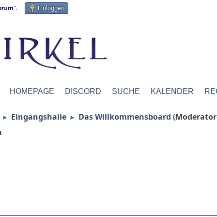
forum
“.
Einloggen
HOMEPAGE
DISCORD
SUCHE
KALENDER
RE
Eingangshalle
Das Willkommensboard
(Moderato
►
►
n