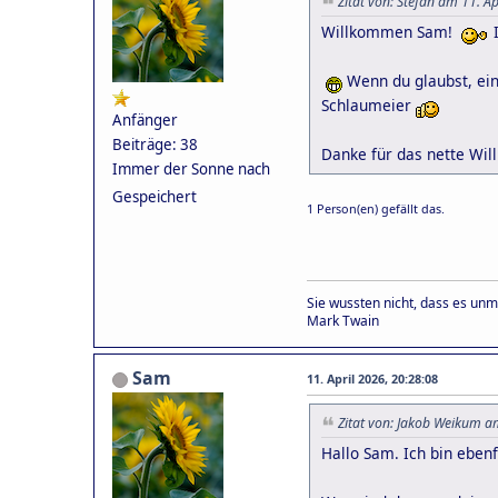
Zitat von: Stefan am 11. A
Willkommen Sam!
I
Wenn du glaubst, ein
Schlaumeier
Anfänger
Beiträge: 38
Danke für das nette Wi
Immer der Sonne nach
Gespeichert
1 Person(en) gefällt das.
Sie wussten nicht, dass es unm
Mark Twain
Sam
11. April 2026, 20:28:08
Zitat von: Jakob Weikum a
Hallo Sam. Ich bin eben