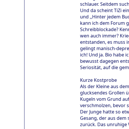
schlauer. Seitdem suc
Und da scheint TiZi e
und ,,Hinter jedem Bu
kann ich dem Forum ge
Schreibblockade? Kenn
wen auch immer? Krieg
entstanden, es muss in
gelingt manisch-depre
ich! Und ja. Bio habe 
bewusst dagegen entsc
Seriosität, auf die g
Kurze Kostprobe
Als der Kleine aus de
glucksendes Grollen üb
Kugeln vom Grund aufs
verschmolzen, bevor si
Der Junge hatte so et
Gesang, der aus dem st
zurück. Das unruhige 