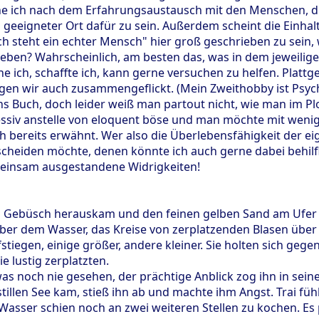
he ich nach dem Erfahrungsaustausch mit den Menschen, di
in geeigneter Ort dafür zu sein. Außerdem scheint die Einh
ch steht ein echter Mensch" hier groß geschrieben zu sein,
ben? Wahrscheinlich, am besten das, was in dem jeweilig
e ich, schaffte ich, kann gerne versuchen zu helfen. Platt
en wir auch zusammengeflickt. (Mein Zweithobby ist Psycho
s Buch, doch leider weiß man partout nicht, wie man im Plot
ssiv anstelle von eloquent böse und man möchte mit wenigs
ich bereits erwähnt. Wer also die Überlebensfähigkeit der 
heiden möchte, denen könnte ich auch gerne dabei behilflic
emeinsam ausgestandene Widrigkeiten!
m Gebüsch herauskam und den feinen gelben Sand am Ufer fas
er dem Wasser, das Kreise von zerplatzenden Blasen über d
tiegen, einige größer, andere kleiner. Sie holten sich geg
e lustig zerplatzten.
was noch nie gesehen, der prächtige Anblick zog ihn in sei
illen See kam, stieß ihn ab und machte ihm Angst. Trai fühl
Wasser schien noch an zwei weiteren Stellen zu kochen. E