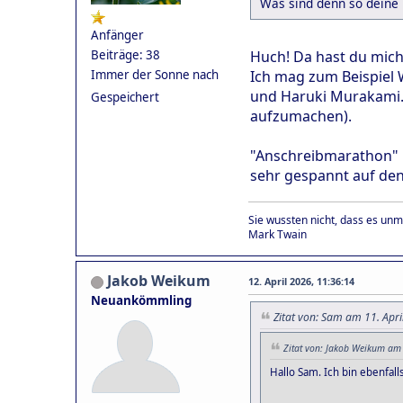
Was sind denn so deine 
Anfänger
Huch! Da hast du mich 
Beiträge: 38
Ich mag zum Beispiel 
Immer der Sonne nach
und Haruki Murakami. 
Gespeichert
aufzumachen).
"Anschreibmarathon" is
sehr gespannt auf de
Sie wussten nicht, dass es unm
Mark Twain
Jakob Weikum
12. April 2026, 11:36:14
Neuankömmling
Zitat von: Sam am 11. Apri
Zitat von: Jakob Weikum am 
Hallo Sam. Ich bin ebenfal