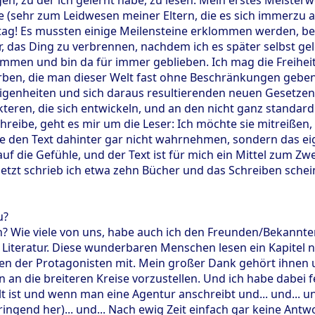
e (sehr zum Leidwesen meiner Eltern, die es sich immerzu 
tag! Es mussten einige Meilensteine erklommen werden, b
r, das Ding zu verbrennen, nachdem ich es später selbst ge
mmen und bin da für immer geblieben. Ich mag die Freiheit,
arben, die man dieser Welt fast ohne Beschränkungen geb
genheiten und sich daraus resultierenden neuen Gesetzen f
eren, die sich entwickeln, und an den nicht ganz standa
hreibe, geht es mir um die Leser: Ich möchte sie mitreißen,
 sie den Text dahinter gar nicht wahrnehmen, sondern das e
 auf die Gefühle, und der Text ist für mich ein Mittel zum 
 jetzt schrieb ich etwa zehn Bücher und das Schreiben sche
u?
? Wie viele von uns, habe auch ich den Freunden/Bekannt
Literatur. Diese wunderbaren Menschen lesen ein Kapitel 
en der Protagonisten mit. Mein großer Dank gehört ihnen u
 an die breiteren Kreise vorzustellen. Und ich habe dabei fe
alt ist und wenn man eine Agentur anschreibt und... und... u
ngend her)... und... Nach ewig Zeit einfach gar keine An