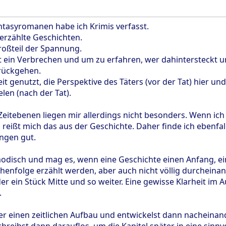
tasyromanen habe ich Krimis verfasst.
 erzählte Geschichten.
roßteil der Spannung.
 ein Verbrechen und um zu erfahren, wer dahintersteckt un
rückgehen.
it genutzt, die Perspektive des Täters (vor der Tat) hier und
elen (nach der Tat).
 Zeitebenen liegen mir allerdings nicht besonders. Wenn ic
reißt mich das aus der Geschichte. Daher finde ich ebenfa
ungen gut.
odisch und mag es, wenn eine Geschichte einen Anfang, ein
ihenfolge erzählt werden, aber auch nicht völlig durcheina
er ein Stück Mitte und so weiter. Eine gewisse Klarheit im A
.
er einen zeitlichen Aufbau und entwickelst dann nacheinand
chreibst dann darauflos, um die Kapitel später in eine sinnv