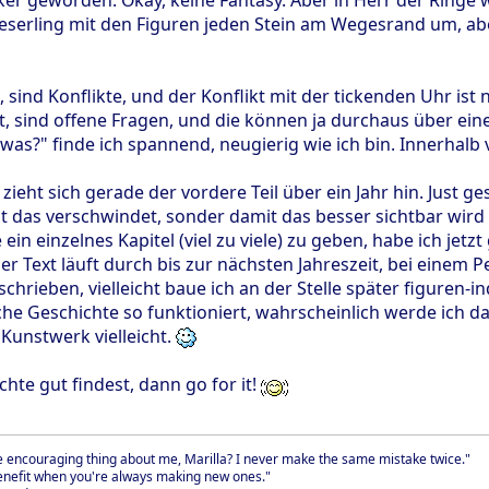
serling mit den Figuren jeden Stein am Wegesrand um, abe
sind Konflikte, und der Konflikt mit der tickenden Uhr ist
, sind offene Fragen, und die können ja durchaus über eine
twas?" finde ich spannend, neugierig wie ich bin. Innerhal
zieht sich gerade der vordere Teil über ein Jahr hin. Just g
t das verschwindet, sonder damit das besser sichtbar wi
e ein einzelnes Kapitel (viel zu viele) zu geben, habe ich je
r Text läuft durch bis zur nächsten Jahreszeit, bei einem 
rieben, vielleicht baue ich an der Stelle später figuren-i
iche Geschichte so funktioniert, wahrscheinlich werde ich 
 Kunstwerk vielleicht.
te gut findest, dann go for it!
e encouraging thing about me, Marilla? I never make the same mistake twice."
benefit when you're always making new ones."