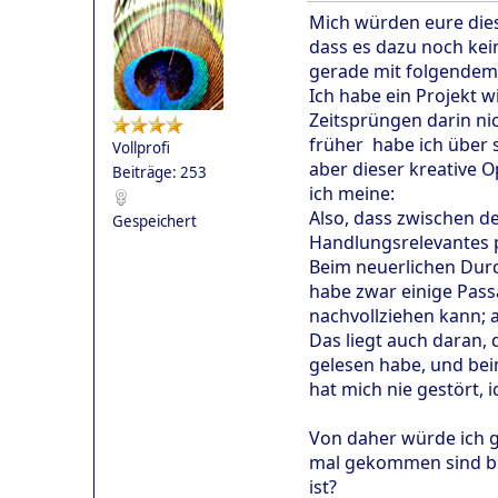
Mich würden eure diesb
dass es dazu noch kein
gerade mit folgendem
Ich habe ein Projekt w
Zeitsprüngen darin ni
früher habe ich über 
Vollprofi
aber dieser kreative 
Beiträge: 253
ich meine:
Also, dass zwischen de
Gespeichert
Handlungsrelevantes pa
Beim neuerlichen Durc
habe zwar einige Passa
nachvollziehen kann; 
Das liegt auch daran, 
gelesen habe, und beim
hat mich nie gestört,
Von daher würde ich g
mal gekommen sind be
ist?