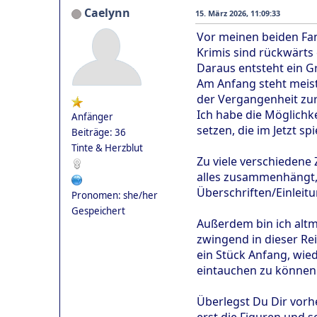
Caelynn
15. März 2026, 11:09:33
Vor meinen beiden Fan
Krimis sind rückwärts
Daraus entsteht ein G
Am Anfang steht meist
der Vergangenheit zu
Ich habe die Möglichke
Anfänger
setzen, die im Jetzt spi
Beiträge: 36
Tinte & Herzblut
Zu viele verschiedene
alles zusammenhängt, 
Überschriften/Einleit
Pronomen: she/her
Gespeichert
Außerdem bin ich altm
zwingend in dieser Re
ein Stück Anfang, wied
eintauchen zu können
Überlegst Du Dir vorh
erst die Figuren und s