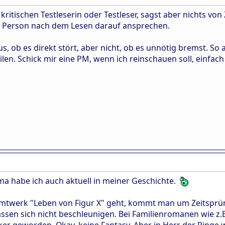
 kritischen Testleserin oder Testleser, sagst aber nichts v
ie Person nach dem Lesen darauf ansprechen.
s, ob es direkt stört, aber nicht, ob es unnötig bremst. So 
len. Schick mir eine PM, wenn ich reinschauen soll, einfach
ma habe ich auch aktuell in meiner Geschichte.
twerk "Leben von Figur X" geht, kommt man um Zeitsprüng
ssen sich nicht beschleunigen. Bei Familienromanen wie z.
siker geworden. Okay, keine Fantasy. Aber in Herr der Ringe w