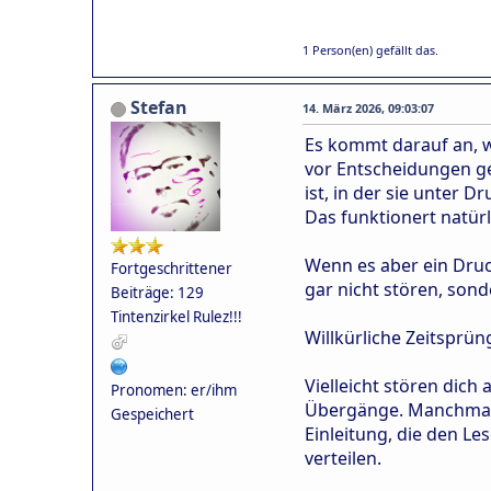
1 Person(en) gefällt das.
Stefan
14. März 2026, 09:03:07
Es kommt darauf an, wo
vor Entscheidungen ges
ist, in der sie unter D
Das funktionert natürl
Wenn es aber ein Druc
Fortgeschrittener
gar nicht stören, son
Beiträge: 129
Tintenzirkel Rulez!!!
Willkürliche Zeitsprü
Vielleicht stören dich
Pronomen: er/ihm
Übergänge. Manchmal r
Gespeichert
Einleitung, die den L
verteilen.