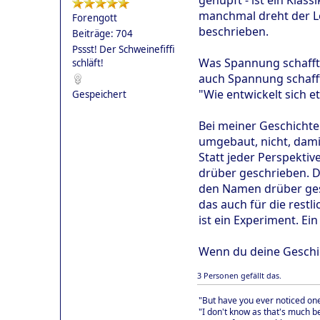
manchmal dreht der Le
Forengott
beschrieben.
Beiträge: 704
Pssst! Der Schweinefiffi
Was Spannung schafft, 
schläft!
auch Spannung schafft
"Wie entwickelt sich e
Gespeichert
Bei meiner Geschichte 
umgebaut, nicht, dami
Statt jeder Perspektiv
drüber geschrieben. De
den Namen drüber gesch
das auch für die restl
ist ein Experiment. Ein
Wenn du deine Geschich
3 Personen gefällt das.
"But have you ever noticed on
"I don't know as that's much 