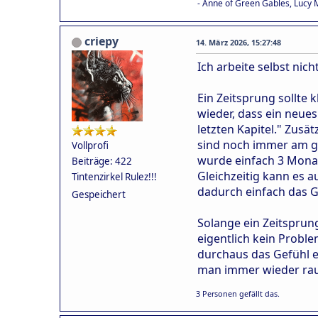
- Anne of Green Gables, Luc
criepy
14. März 2026, 15:27:48
Ich arbeite selbst nic
Ein Zeitsprung sollte 
wieder, dass ein neue
letzten Kapitel." Zusä
sind noch immer am gl
Vollprofi
wurde einfach 3 Monat
Beiträge: 422
Gleichzeitig kann es 
Tintenzirkel Rulez!!!
dadurch einfach das G
Gespeichert
Solange ein Zeitsprung
eigentlich kein Proble
durchaus das Gefühl e
man immer wieder rausg
3 Personen gefällt das.