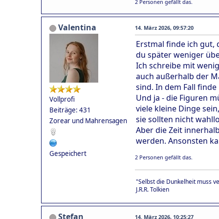
2 Personen gefällt das.
Valentina
14. März 2026, 09:57:20
Erstmal finde ich gut,
du später weniger übe
Ich schreibe mit weni
auch außerhalb der Ma
sind. In dem Fall finde
Und ja - die Figuren 
Vollprofi
viele kleine Dinge sei
Beiträge: 431
sie sollten nicht wahl
Zorear und Mahrensagen
Aber die Zeit innerha
werden. Ansonsten ka
Gespeichert
2 Personen gefällt das.
"Selbst die Dunkelheit muss v
J.R.R. Tolkien
Stefan
14. März 2026, 10:25:27