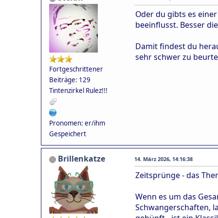
Oder du gibts es einer
beeinflusst. Besser d
Damit findest du herau
sehr schwer zu beurtei
Fortgeschrittener
Beiträge: 129
Tintenzirkel Rulez!!!
Pronomen: er/ihm
Gespeichert
Brillenkatze
14. März 2026, 14:16:38
Zeitsprünge - das The
Wenn es um das Gesam
Schwangerschaften, la
gehüpft - ist ein Klas