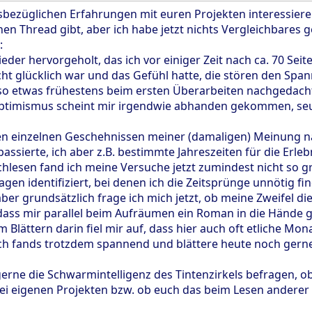
ezüglichen Erfahrungen mit euren Projekten interessieren (
en Thread gibt, aber ich habe jetzt nichts Vergleichbares 
:
ieder hervorgeholt, das ich vor einiger Zeit nach ca. 70 Sei
cht glücklich war und das Gefühl hatte, die stören den Sp
so etwas frühestens beim ersten Überarbeiten nachgedacht
Optimismus scheint mir irgendwie abhanden gekommen, seufz.
n einzelnen Geschehnissen meiner (damaligen) Meinung nach 
ssierte, ich aber z.B. bestimmte Jahreszeiten für die Erle
hlesen fand ich meine Versuche jetzt zumindest nicht so gr
gen identifiziert, bei denen ich die Zeitsprünge unnötig f
aber grundsätzlich frage ich mich jetzt, ob meine Zweifel 
dass mir parallel beim Aufräumen ein Roman in die Hände ge
 Blättern darin fiel mir auf, dass hier auch oft etliche M
 ich fands trotzdem spannend und blättere heute noch gern
erne die Schwarmintelligenz des Tintenzirkels befragen, o
i eigenen Projekten bzw. ob euch das beim Lesen anderer