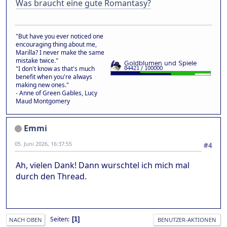
Was braucht eine gute Romantasy?
"But have you ever noticed one
encouraging thing about me,
Marilla? I never make the same
mistake twice."
"I don't know as that's much
benefit when you're always
making new ones."
- Anne of Green Gables, Lucy
Maud Montgomery
Emmi
05. Juni 2026, 16:37:55
#4
Ah, vielen Dank! Dann wurschtel ich mich mal
durch den Thread.
Seiten
1
NACH OBEN
BENUTZER-AKTIONEN