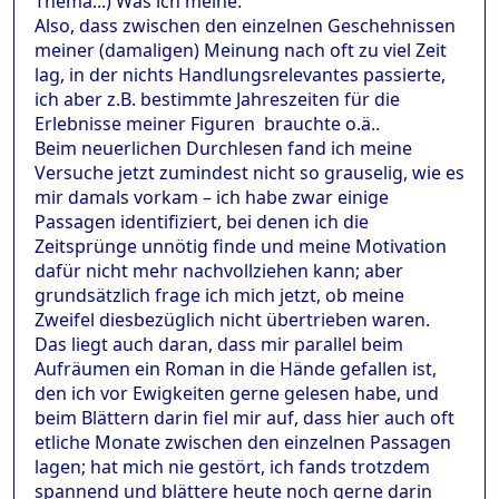
Thema...) Was ich meine:
Also, dass zwischen den einzelnen Geschehnissen
meiner (damaligen) Meinung nach oft zu viel Zeit
lag, in der nichts Handlungsrelevantes passierte,
ich aber z.B. bestimmte Jahreszeiten für die
Erlebnisse meiner Figuren brauchte o.ä..
Beim neuerlichen Durchlesen fand ich meine
Versuche jetzt zumindest nicht so grauselig, wie es
mir damals vorkam – ich habe zwar einige
Passagen identifiziert, bei denen ich die
Zeitsprünge unnötig finde und meine Motivation
dafür nicht mehr nachvollziehen kann; aber
grundsätzlich frage ich mich jetzt, ob meine
Zweifel diesbezüglich nicht übertrieben waren.
Das liegt auch daran, dass mir parallel beim
Aufräumen ein Roman in die Hände gefallen ist,
den ich vor Ewigkeiten gerne gelesen habe, und
beim Blättern darin fiel mir auf, dass hier auch oft
etliche Monate zwischen den einzelnen Passagen
lagen; hat mich nie gestört, ich fands trotzdem
spannend und blättere heute noch gerne darin