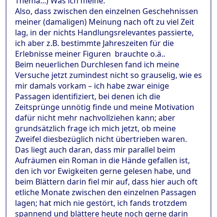
Thema...) Was ich meine:
Also, dass zwischen den einzelnen Geschehnissen
meiner (damaligen) Meinung nach oft zu viel Zeit
lag, in der nichts Handlungsrelevantes passierte,
ich aber z.B. bestimmte Jahreszeiten für die
Erlebnisse meiner Figuren brauchte o.ä..
Beim neuerlichen Durchlesen fand ich meine
Versuche jetzt zumindest nicht so grauselig, wie es
mir damals vorkam – ich habe zwar einige
Passagen identifiziert, bei denen ich die
Zeitsprünge unnötig finde und meine Motivation
dafür nicht mehr nachvollziehen kann; aber
grundsätzlich frage ich mich jetzt, ob meine
Zweifel diesbezüglich nicht übertrieben waren.
Das liegt auch daran, dass mir parallel beim
Aufräumen ein Roman in die Hände gefallen ist,
den ich vor Ewigkeiten gerne gelesen habe, und
beim Blättern darin fiel mir auf, dass hier auch oft
etliche Monate zwischen den einzelnen Passagen
lagen; hat mich nie gestört, ich fands trotzdem
spannend und blättere heute noch gerne darin