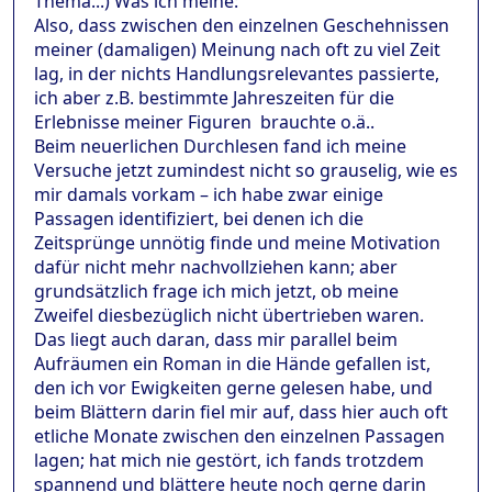
Thema...) Was ich meine:
Also, dass zwischen den einzelnen Geschehnissen
meiner (damaligen) Meinung nach oft zu viel Zeit
lag, in der nichts Handlungsrelevantes passierte,
ich aber z.B. bestimmte Jahreszeiten für die
Erlebnisse meiner Figuren brauchte o.ä..
Beim neuerlichen Durchlesen fand ich meine
Versuche jetzt zumindest nicht so grauselig, wie es
mir damals vorkam – ich habe zwar einige
Passagen identifiziert, bei denen ich die
Zeitsprünge unnötig finde und meine Motivation
dafür nicht mehr nachvollziehen kann; aber
grundsätzlich frage ich mich jetzt, ob meine
Zweifel diesbezüglich nicht übertrieben waren.
Das liegt auch daran, dass mir parallel beim
Aufräumen ein Roman in die Hände gefallen ist,
den ich vor Ewigkeiten gerne gelesen habe, und
beim Blättern darin fiel mir auf, dass hier auch oft
etliche Monate zwischen den einzelnen Passagen
lagen; hat mich nie gestört, ich fands trotzdem
spannend und blättere heute noch gerne darin