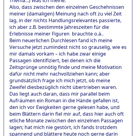
Thema...) Was ich meine:
Also, dass zwischen den einzelnen Geschehnissen
meiner (damaligen) Meinung nach oft zu viel Zeit
lag, in der nichts Handlungsrelevantes passierte,
ich aber z.B. bestimmte Jahreszeiten für die
Erlebnisse meiner Figuren brauchte o.ä..
Beim neuerlichen Durchlesen fand ich meine
Versuche jetzt zumindest nicht so grauselig, wie es
mir damals vorkam – ich habe zwar einige
Passagen identifiziert, bei denen ich die
Zeitsprünge unnötig finde und meine Motivation
dafür nicht mehr nachvollziehen kann; aber
grundsätzlich frage ich mich jetzt, ob meine
Zweifel diesbezüglich nicht übertrieben waren.
Das liegt auch daran, dass mir parallel beim
Aufräumen ein Roman in die Hände gefallen ist,
den ich vor Ewigkeiten gerne gelesen habe, und
beim Blättern darin fiel mir auf, dass hier auch oft
etliche Monate zwischen den einzelnen Passagen
lagen; hat mich nie gestört, ich fands trotzdem
spannend und blättere heute noch gerne darin