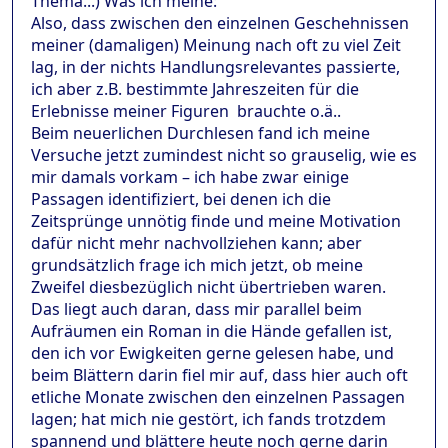
Thema...) Was ich meine:
Also, dass zwischen den einzelnen Geschehnissen
meiner (damaligen) Meinung nach oft zu viel Zeit
lag, in der nichts Handlungsrelevantes passierte,
ich aber z.B. bestimmte Jahreszeiten für die
Erlebnisse meiner Figuren brauchte o.ä..
Beim neuerlichen Durchlesen fand ich meine
Versuche jetzt zumindest nicht so grauselig, wie es
mir damals vorkam – ich habe zwar einige
Passagen identifiziert, bei denen ich die
Zeitsprünge unnötig finde und meine Motivation
dafür nicht mehr nachvollziehen kann; aber
grundsätzlich frage ich mich jetzt, ob meine
Zweifel diesbezüglich nicht übertrieben waren.
Das liegt auch daran, dass mir parallel beim
Aufräumen ein Roman in die Hände gefallen ist,
den ich vor Ewigkeiten gerne gelesen habe, und
beim Blättern darin fiel mir auf, dass hier auch oft
etliche Monate zwischen den einzelnen Passagen
lagen; hat mich nie gestört, ich fands trotzdem
spannend und blättere heute noch gerne darin