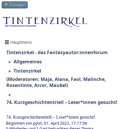
Einloggen
Hauptmenü
Tintenzirkel - das Fantasyautor:innenforum
Allgemeines
►
Tintenzirkel
►
(Moderatoren:
Maja
,
Alana
,
Faol
,
Malinche
,
Rosentinte
,
Arcor
,
Maubel
)
►
74. Kurzgeschichtentriell – Leser*innen gesucht!
74. Kurzgeschichtentriell – Leser*innen gesucht!
Begonnen von pyon, 01. April 2022, 17:17:06
0 Mitglieder und 1 Gast betrachten dieses Thema.