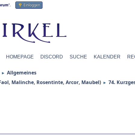
forum
“.
Einloggen
HOMEPAGE
DISCORD
SUCHE
KALENDER
RE
Allgemeines
►
Faol
,
Malinche
,
Rosentinte
,
Arcor
,
Maubel
)
74. Kurzge
►