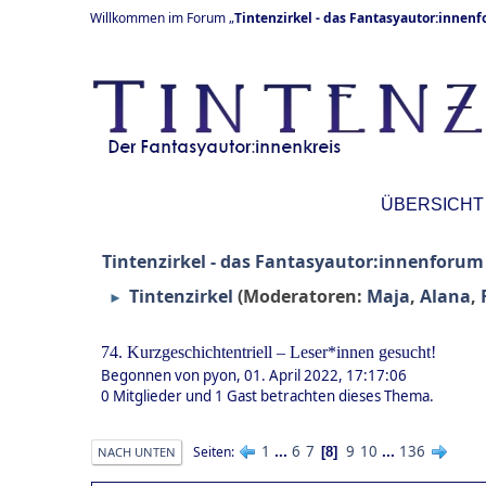
Willkommen im Forum „
Tintenzirkel - das Fantasyautor:innen
ÜBERSICHT
Tintenzirkel - das Fantasyautor:innenforum
Tintenzirkel
(Moderatoren:
Maja
,
Alana
,
►
74. Kurzgeschichtentriell – Leser*innen gesucht!
Begonnen von pyon, 01. April 2022, 17:17:06
0 Mitglieder und 1 Gast betrachten dieses Thema.
1
...
6
7
9
10
...
136
Seiten
8
NACH UNTEN