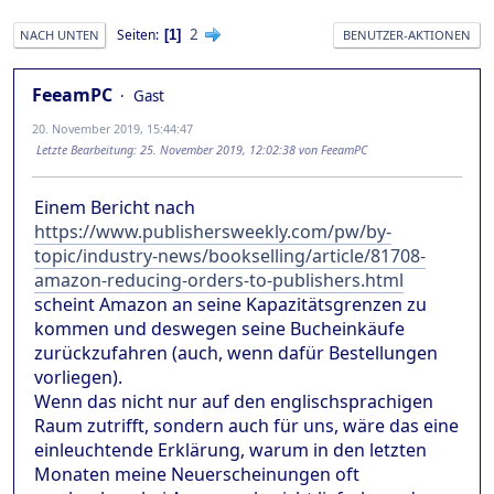
2
Seiten
1
NACH UNTEN
BENUTZER-AKTIONEN
FeeamPC
Gast
20. November 2019, 15:44:47
Letzte Bearbeitung
: 25. November 2019, 12:02:38 von FeeamPC
Einem Bericht nach
https://www.publishersweekly.com/pw/by-
topic/industry-news/bookselling/article/81708-
amazon-reducing-orders-to-publishers.html
scheint Amazon an seine Kapazitätsgrenzen zu
kommen und deswegen seine Bucheinkäufe
zurückzufahren (auch, wenn dafür Bestellungen
vorliegen).
Wenn das nicht nur auf den englischsprachigen
Raum zutrifft, sondern auch für uns, wäre das eine
einleuchtende Erklärung, warum in den letzten
Monaten meine Neuerscheinungen oft