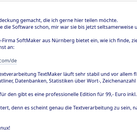
deckung gemacht, die ich gerne hier teilen möchte.
ge die Software schon, mir war sie bis jetzt seltsamerweise
Firma SoftMaker aus Nürnberg bietet ein, wie ich finde, zi
nst an:
.com/de
extverarbeitung TextMaker läuft sehr stabil und vor allem fl
Outliner, Datenbanken, Statistiken über Wort-, Zeichenanzah
ür den gibt es eine professionelle Edition für 99,- Euro ink
stert, denn es scheint genau die Textverarbeitung zu sein, 
inux!