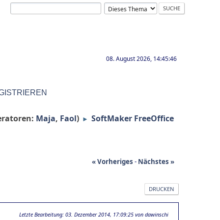
08. August 2026, 14:45:46
GISTRIEREN
ratoren:
Maja
,
Faol
)
SoftMaker FreeOffice
►
« Vorheriges
-
Nächstes »
DRUCKEN
Letzte Bearbeitung
: 03. Dezember 2014, 17:09:25 von dawinschi