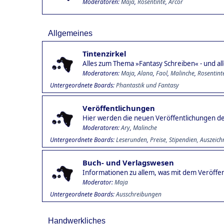
Moderatoren:
Maja
,
Rosentinte
,
Arcor
Allgemeines
Tintenzirkel
Alles zum Thema »Fantasy Schreiben« - und alle
Moderatoren:
Maja
,
Alana
,
Faol
,
Malinche
,
Rosentint
Untergeordnete Boards
Phantastik und Fantasy
Veröffentlichungen
Hier werden die neuen Veröffentlichungen der
Moderatoren:
Ary
,
Malinche
Untergeordnete Boards
Leserunden
Preise, Stipendien, Auszeic
Buch- und Verlagswesen
Informationen zu allem, was mit dem Veröffen
Moderator:
Maja
Untergeordnete Boards
Ausschreibungen
Handwerkliches