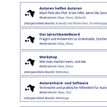
Autoren helfen Autoren
Mach flott den Plot: Erste Hilfe, wenn die Ge
Moderatoren:
Maja
,
Alana
,
Malinche
Untergeordnete Boards
Auskunft und Recherchen
Vorstellungsg
Das Sprachbastelboard
Fragen und Antworten zu Grammatik, Zeiche
Moderatoren:
Maja
,
Alana
Workshop
Was man machen kann, und wie
Moderatoren:
Maja
,
Alana
Untergeordnete Boards
Weltenbau
Autorenhard- und Software
Technische und praktische Hilfsmittel für Aut
Moderatoren:
Maja
,
Faol
Untergeordnete Boards
Webdesign