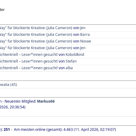
ter
Way" für blockierte Kreative (Julia Cameron)
von
Jen
Way" für blockierte Kreative (Julia Cameron)
von
Barra
Way" für blockierte Kreative (Julia Cameron)
von
Novae
Way" für blockierte Kreative (Julia Cameron)
von
Jen
ichtentriell – Leser*innen gesucht!
von
Koboldkind
ichtentriell – Leser*innen gesucht!
von
Stefan
ichtentriell – Leser*innen gesucht!
von
alba
ealia (45)
n - Neuestes Mitglied:
Markus66
2026, 20:36:54)
e):
251
- Am meisten online (gesamt): 4.463 (11. April 2026, 02:19:07)