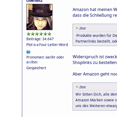
Oberbotz
Amazon hat meinen Wid
dass die Schließung r
Zitat
-Produkte wurden für De
Beiträge: 34.647
Partnerlinks bestellt, 
Plot is a Four-Letter-Word
Widerspruch ist zweckl
Pronomen: sie/ihr oder
Shoplinks zu bestellen
er/ihm
Gespeichert
Aber Amazon geht noch 
Zitat
Wir bitten Dich, alle 
Amazon Marken sowie vo
uns des Weiteren etwai