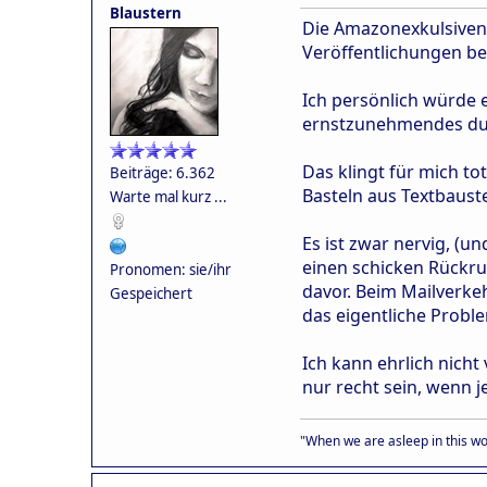
Blaustern
Die Amazonexkulsiven 
Veröffentlichungen bet
Ich persönlich würde 
ernstzunehmendes dudu
Das klingt für mich to
Beiträge: 6.362
Basteln aus Textbaust
Warte mal kurz ...
Es ist zwar nervig, (u
einen schicken Rückru
Pronomen: sie/ihr
davor. Beim Mailverkeh
Gespeichert
das eigentliche Probl
Ich kann ehrlich nicht
nur recht sein, wenn 
"When we are asleep in this wor