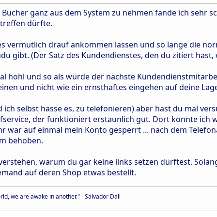
Bücher ganz aus dem System zu nehmen fände ich sehr scha
reffen dürfte.
es vermutlich drauf ankommen lassen und so lange die norma
 gibt. (Der Satz des Kundendienstes, den du zitiert hast,
tal hohl und so als würde der nächste Kundendienstmitarbei
einen und nicht wie ein ernsthaftes eingehen auf deine Lag
nd ich selbst hasse es, zu telefonieren) aber hast du mal v
fservice, der funktioniert erstaunlich gut. Dort konnte ic
r war auf einmal mein Konto gesperrt ... nach dem Telefonat
em behoben.
 verstehen, warum du gar keine links setzen dürftest. Solange
jemand auf deren Shop etwas bestellt.
ld, we are awake in another." - Salvador Dalí