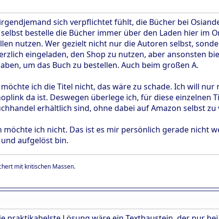
irgendjemand sich verpflichtet fühlt, die Bücher bei Osiander
 selbst bestelle die Bücher immer über den Laden hier im Ort
llen nutzen. Wer gezielt nicht nur die Autoren selbst, sond
herzlich eingeladen, den Shop zu nutzen, aber ansonsten biete
aben, um das Buch zu bestellen. Auch beim großen A.
öchte ich die Titel nicht, das wäre zu schade. Ich will nur
Shoplink da ist. Deswegen überlege ich, für diese einzelnen T
chhandel erhältlich sind, ohne dabei auf Amazon selbst zu 
 möchte ich nicht. Das ist es mir persönlich gerade nicht w
 und aufgelöst bin.
hert mit kritischen Massen.
e praktikabelste Lösung wäre ein Textbaustein, der nur bei