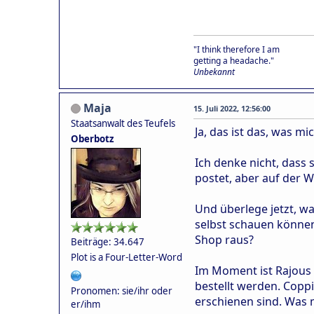
"I think therefore I am
getting a headache."
Unbekannt
Maja
15. Juli 2022, 12:56:00
Staatsanwalt des Teufels
Ja, das ist das, was m
Oberbotz
Ich denke nicht, dass
postet, aber auf der We
Und überlege jetzt, w
selbst schauen könne
Shop raus?
Beiträge: 34.647
Plot is a Four-Letter-Word
Im Moment ist Rajous 
bestellt werden. Coppi
Pronomen: sie/ihr oder
erschienen sind. Was m
er/ihm