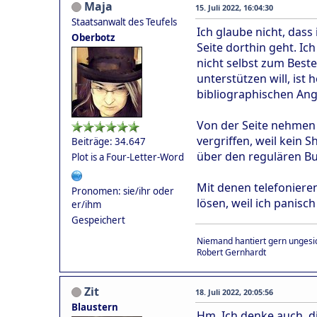
Maja
15. Juli 2022, 16:04:30
Staatsanwalt des Teufels
Ich glaube nicht, dass 
Oberbotz
Seite dorthin geht. Ich
nicht selbst zum Beste
unterstützen will, ist 
bibliographischen Ang
Von der Seite nehmen m
vergriffen, weil kein 
Beiträge: 34.647
über den regulären Bu
Plot is a Four-Letter-Word
Mit denen telefonieren
Pronomen: sie/ihr oder
lösen, weil ich panisch
er/ihm
Gespeichert
Niemand hantiert gern ungesic
Robert Gernhardt
Zit
18. Juli 2022, 20:05:56
Blaustern
Hm. Ich denke auch, di