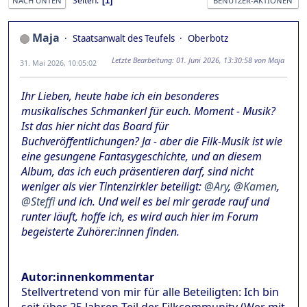
Seiten
1
NACH UNTEN
BENUTZER-AKTIONEN
Maja
Staatsanwalt des Teufels
Oberbotz
Letzte Bearbeitung
: 01. Juni 2026, 13:30:58 von Maja
31. Mai 2026, 10:05:02
Ihr Lieben, heute habe ich ein besonderes
musikalisches Schmankerl für euch. Moment - Musik?
Ist das hier nicht das Board für
Buchveröffentlichungen? Ja - aber die Filk-Musik ist wie
eine gesungene Fantasygeschichte, und an diesem
Album, das ich euch präsentieren darf, sind nicht
weniger als vier Tintenzirkler beteiligt:
@Ary
,
@Kamen
,
@Steffi
und ich. Und weil es bei mir gerade rauf und
runter läuft, hoffe ich, es wird auch hier im Forum
begeisterte Zuhörer:innen finden.
Autor:innenkommentar
Stellvertretend von mir für alle Beteiligten: Ich bin