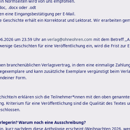
 in Normseiten wird von uns empfohlen.
doc, .docx oder .odt
en eine Eingangsbestätigung per E-Mail.
Geschichte erhält ein Korrektorat und Lektorat. Wir erarbeiten ge
06.2026 um 23.59 Uhr an
verlag@ohneohren.com
mit dem Betreff ,,
enige Geschichten für eine Veröffentlichung ein, wird die Frist zur 
nen branchenüblichen Verlagsvertrag, in dem eine einmalige Zahlung f
legexemplare und kann zusätzliche Exemplare vergünstigt beim Verlag
ndeiner Form.
chichte/n erklären sich die Teilnehmer*innen mit den oben genannte
ng. Kriterium für eine Veröffentlichung sind die Qualität des Textes u
eschlossen.
erlegerin? Warum noch eine Ausschreibung?
erin, kurz nachdem diese Anthologie erscheint (Weihnachten 2026, wen