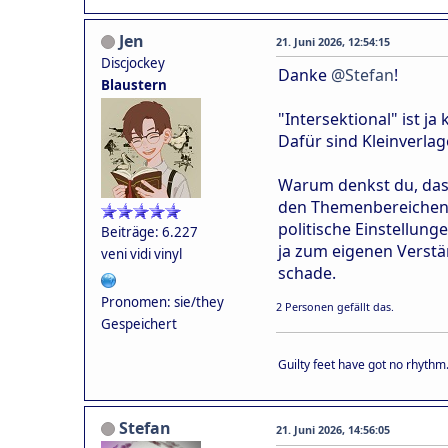
Jen
21. Juni 2026, 12:54:15
Discjockey
Danke
@Stefan
!
Blaustern
"Intersektional" ist 
Dafür sind Kleinverlag
Warum denkst du, dass 
den Themenbereichen G
politische Einstellung
Beiträge: 6.227
ja zum eigenen Verstä
veni vidi vinyl
schade.
Pronomen: sie/they
2 Personen gefällt das.
Gespeichert
Guilty feet have got no rhythm
Stefan
21. Juni 2026, 14:56:05