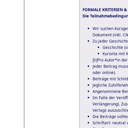
FORMALE KRITERIEN &
Die Teilnahmebedingu
Wir suchen Kurzges
Dokument (inkl. CN 
Zu jeder Geschicht
Geschichte (
Kurzvita mit 
[li]Pro Autor*in da
Jeder Beitrag muss 
oder online).
Beiträge mit Schil
Jegliche Zuhilfena
Angenommene Beitr
Im Falle der Veröff
Verlängerung). Zus
Verlags auszuschli
Die Beiträge sollte
Schriftart: neutral