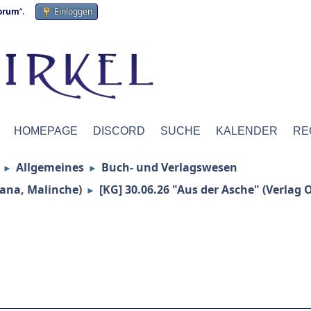
forum
“.
Einloggen
HOMEPAGE
DISCORD
SUCHE
KALENDER
RE
Allgemeines
Buch- und Verlagswesen
►
►
lana
,
Malinche
)
[KG] 30.06.26 "Aus der Asche" (Verlag
►