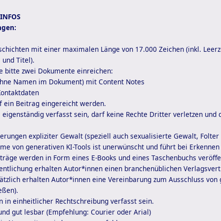
 INFOS
ngen:
chichten mit einer maximalen Länge von 17.000 Zeichen (inkl. Leerz
und Titel).
e bitte zwei Dokumente einreichen:
ohne Namen im Dokument) mit Content Notes
Kontaktdaten
rf ein Beitrag eingereicht werden.
eigenständig verfasst sein, darf keine Rechte Dritter verletzen und d
derungen expliziter Gewalt (speziell auch sexualisierte Gewalt, Folte
hme von generativen KI-Tools ist unerwünscht und führt bei Erkenne
äge werden in Form eines E-Books und eines Taschenbuchs veröffen
entlichung erhalten Autor*innen einen branchenüblichen Verlagsvertra
ätzlich erhalten Autor*innen eine Vereinbarung zum Ausschluss von 
eßen).
n in einheitlicher Rechtschreibung verfasst sein.
 und gut lesbar (Empfehlung: Courier oder Arial)