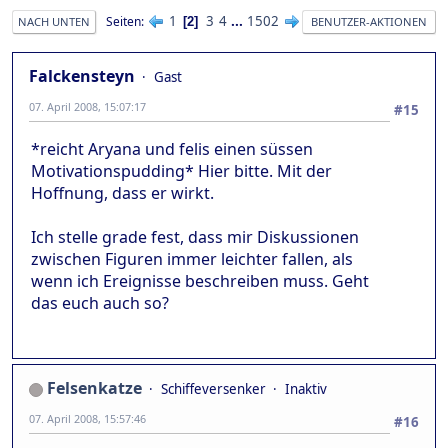
1
3
4
...
1502
Seiten
2
NACH UNTEN
BENUTZER-AKTIONEN
Falckensteyn
Gast
07. April 2008, 15:07:17
#15
*reicht Aryana und felis einen süssen
Motivationspudding* Hier bitte. Mit der
Hoffnung, dass er wirkt.
Ich stelle grade fest, dass mir Diskussionen
zwischen Figuren immer leichter fallen, als
wenn ich Ereignisse beschreiben muss. Geht
das euch auch so?
Felsenkatze
Schiffeversenker
Inaktiv
07. April 2008, 15:57:46
#16