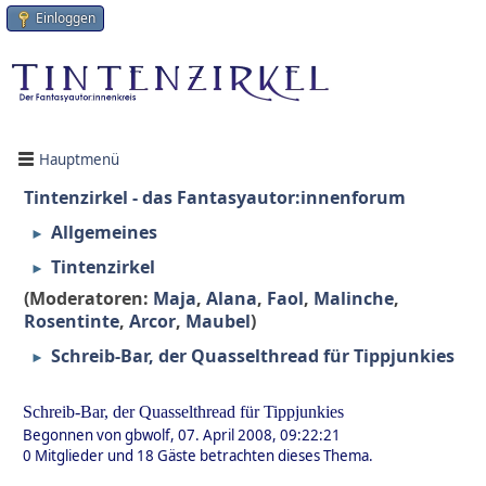
Einloggen
Hauptmenü
Tintenzirkel - das Fantasyautor:innenforum
Allgemeines
►
Tintenzirkel
►
(Moderatoren:
Maja
,
Alana
,
Faol
,
Malinche
,
Rosentinte
,
Arcor
,
Maubel
)
Schreib-Bar, der Quasselthread für Tippjunkies
►
Schreib-Bar, der Quasselthread für Tippjunkies
Begonnen von gbwolf, 07. April 2008, 09:22:21
0 Mitglieder und 18 Gäste betrachten dieses Thema.