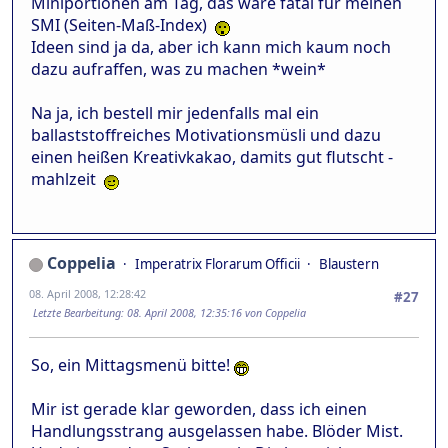
Miniportionen am Tag, das wäre fatal für meinen
SMI (Seiten-Maß-Index)
Ideen sind ja da, aber ich kann mich kaum noch
dazu aufraffen, was zu machen *wein*
Na ja, ich bestell mir jedenfalls mal ein
ballaststoffreiches Motivationsmüsli und dazu
einen heißen Kreativkakao, damits gut flutscht -
mahlzeit
Coppelia
Imperatrix Florarum Officii
Blaustern
08. April 2008, 12:28:42
#27
Letzte Bearbeitung
: 08. April 2008, 12:35:16 von Coppelia
So, ein Mittagsmenü bitte!
Mir ist gerade klar geworden, dass ich einen
Handlungsstrang ausgelassen habe. Blöder Mist.