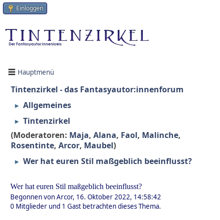
Einloggen
Hauptmenü
Tintenzirkel - das Fantasyautor:innenforum
Allgemeines
►
Tintenzirkel
►
(Moderatoren:
Maja
,
Alana
,
Faol
,
Malinche
,
Rosentinte
,
Arcor
,
Maubel
)
Wer hat euren Stil maßgeblich beeinflusst?
►
Wer hat euren Stil maßgeblich beeinflusst?
Begonnen von Arcor, 16. Oktober 2022, 14:58:42
0 Mitglieder und 1 Gast betrachten dieses Thema.