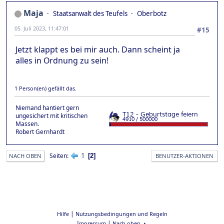
Maja
Staatsanwalt des Teufels
Oberbotz
05. Juli 2023, 11:47:01
#15
Jetzt klappt es bei mir auch. Dann scheint ja
alles in Ordnung zu sein!
1 Person(en) gefällt das.
Niemand hantiert gern
ungesichert mit kritischen
Massen.
Robert Gernhardt
1
Seiten
2
NACH OBEN
BENUTZER-AKTIONEN
|
Hilfe
Nutzungsbedingungen und Regeln
|
Impressum
Nach oben ▲