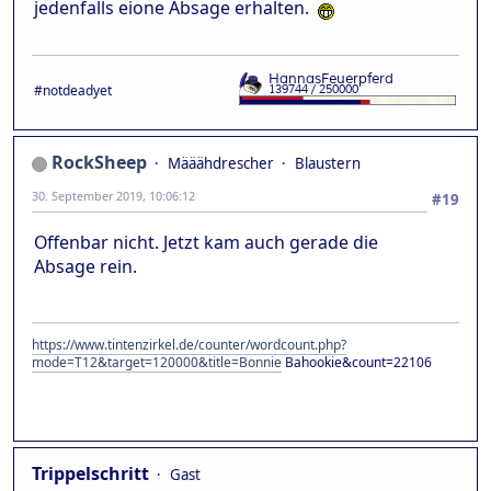
jedenfalls eione Absage erhalten.
#notdeadyet
RockSheep
Määähdrescher
Blaustern
30. September 2019, 10:06:12
#19
Offenbar nicht. Jetzt kam auch gerade die
Absage rein.
https://www.tintenzirkel.de/counter/wordcount.php?
mode=T12&target=120000&title=Bonnie
Bahookie&count=22106
Trippelschritt
Gast