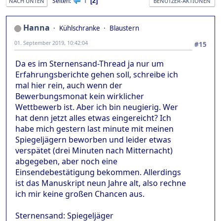
1
Seiten
2
NACH UNTEN
BENUTZER-AKTIONEN
Hanna
Kühlschranke
Blaustern
01. September 2019, 10:42:04
#15
Da es im Sternensand-Thread ja nur um
Erfahrungsberichte gehen soll, schreibe ich
mal hier rein, auch wenn der
Bewerbungsmonat kein wirklicher
Wettbewerb ist. Aber ich bin neugierig. Wer
hat denn jetzt alles etwas eingereicht? Ich
habe mich gestern last minute mit meinen
Spiegeljägern beworben und leider etwas
verspätet (drei Minuten nach Mitternacht)
abgegeben, aber noch eine
Einsendebestätigung bekommen. Allerdings
ist das Manuskript neun Jahre alt, also rechne
ich mir keine großen Chancen aus.
Sternensand: Spiegeljäger