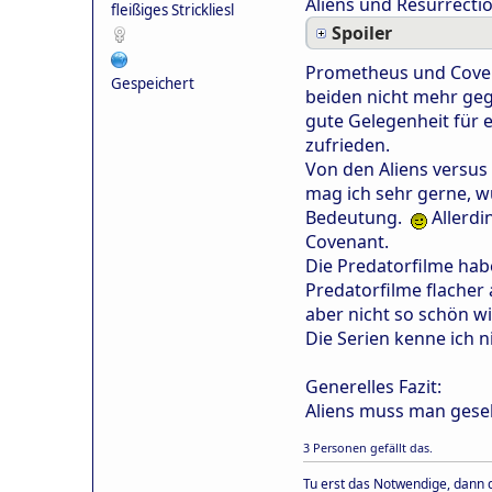
Aliens und Resurrectio
fleißiges Strickliesl
Spoiler
Prometheus und Covena
Gespeichert
beiden nicht mehr gegr
gute Gelegenheit für e
zufrieden.
Von den Aliens versus 
mag ich sehr gerne, wü
Bedeutung.
Allerdi
Covenant.
Die Predatorfilme habe
Predatorfilme flacher 
aber nicht so schön wi
Die Serien kenne ich n
Generelles Fazit:
Aliens muss man geseh
3 Personen gefällt das.
Tu erst das Notwendige, dann d