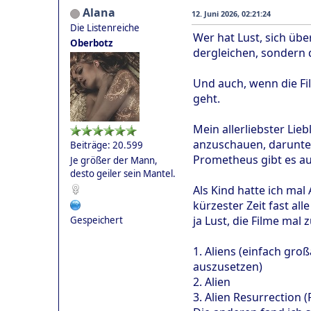
Alana
12. Juni 2026, 02:21:24
Die Listenreiche
Wer hat Lust, sich übe
Oberbotz
dergleichen, sondern d
Und auch, wenn die Fi
geht.
Mein allerliebster Li
anzuschauen, darunter 
Beiträge: 20.599
Prometheus gibt es auc
Je größer der Mann,
desto geiler sein Mantel.
Als Kind hatte ich ma
kürzester Zeit fast al
ja Lust, die Filme mal 
Gespeichert
1. Aliens (einfach gro
auszusetzen)
2. Alien
3. Alien Resurrection (