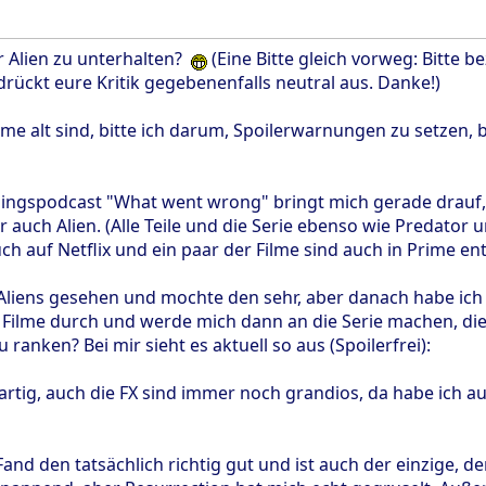
r Alien zu unterhalten?
(Eine Bitte gleich vorweg: Bitte b
rückt eure Kritik gegebenenfalls neutral aus. Danke!)
lme alt sind, bitte ich darum, Spoilerwarnungen zu setzen,
eblingspodcast "What went wrong" bringt mich gerade drauf,
auch Alien. (Alle Teile und die Serie ebenso wie Predator 
h auf Netflix und ein paar der Filme sind auch in Prime ent
l Aliens gesehen und mochte den sehr, aber danach habe ich
le Filme durch und werde mich dann an die Serie machen, die 
zu ranken? Bei mir sieht es aktuell so aus (Spoilerfrei):
ßartig, auch die FX sind immer noch grandios, da habe ich au
Fand den tatsächlich richtig gut und ist auch der einzige, de