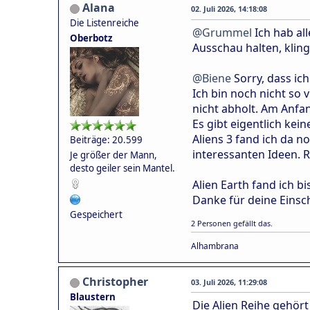
Alana
02. Juli 2026, 14:18:08
Die Listenreiche
@Grummel
Ich hab al
Oberbotz
Ausschau halten, klin
@Biene
Sorry, dass ich
Ich bin noch nicht so 
nicht abholt. Am Anfan
Es gibt eigentlich ke
Aliens 3 fand ich da 
Beiträge: 20.599
interessanten Ideen. 
Je größer der Mann,
desto geiler sein Mantel.
Alien Earth fand ich b
Danke für deine Einsc
Gespeichert
2 Personen gefällt das.
Alhambrana
Christopher
03. Juli 2026, 11:29:08
Blaustern
Die Alien Reihe gehör