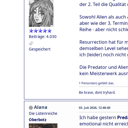
der 2. Teil die Qualitä
Sowohl Alien als auch A
aber wie der 3. Termin
Reihe - aber nicht sc
Beiträge: 4.030
Resurrection hat für 
demselben Level sehen
Gespeichert
ich (leider) noch nicht
Die Predator und Alien
kein Meisterwerk ausma
1 Person(en) gefällt das.
Be brave, dont tryhard.
Alana
03. Juli 2026, 12:48:40
Die Listenreiche
Ich habe gestern
Pred
Oberbotz
emotional nicht errei