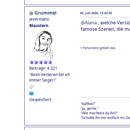
Grummel
02. Juli 2026, 13:42:55
Jevermann
@Alana
, welche Versi
Blaustern
famose Szenen, die ma
1 Person(en) gefällt das.
Beiträge: 4.321
"Beim Verlieren bin ich
immer Sieger!"
Gespeichert
"Kaffee?"
"Ja, gerne."
"Wie möchtest du ihn?"
"Schütte ihn mir einfach ins Ge