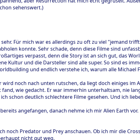
spannend, aber Resurrection hat mich echt gegruselt. Au
 schon sehenswert.)
 sehr. Für mich war es allerdings zu oft zu viel "jemand tri
abholen konnte. Sehr schade, denn diese Filme sind unfass
oßartiges verpasst, denn die Story ist an sich gut, das Worl
ne Kultur und die Darsteller sind alle super. So sind es imm
 Worldbuilding und endlich verstehe ich, warum alle Michael 
er wird noch nach unten rutschen, da liegt doch einiges im
t fand, wie gedacht. Er war immerhin unterhaltsam, nie lang
ich schon deutlich schlechtere Filme gesehen. Und ich lieb
bereits angefangen, danach nehme ich mir Alien Earth vor. 
h noch Predator und Prey anschauen. Ob ich mir die Crossov
erhaupt nicht gut weg.