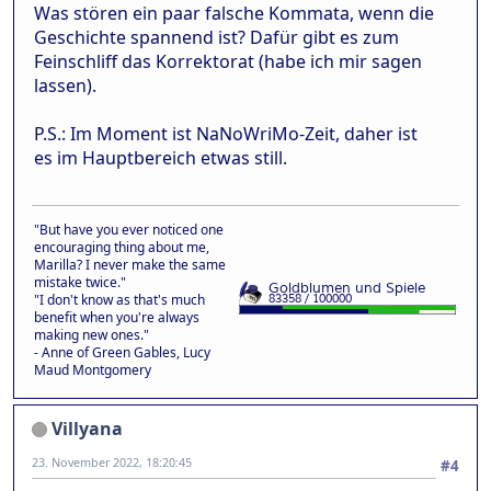
Was stören ein paar falsche Kommata, wenn die
Geschichte spannend ist? Dafür gibt es zum
Feinschliff das Korrektorat (habe ich mir sagen
lassen).
P.S.: Im Moment ist NaNoWriMo-Zeit, daher ist
es im Hauptbereich etwas still.
"But have you ever noticed one
encouraging thing about me,
Marilla? I never make the same
mistake twice."
"I don't know as that's much
benefit when you're always
making new ones."
- Anne of Green Gables, Lucy
Maud Montgomery
Villyana
23. November 2022, 18:20:45
#4