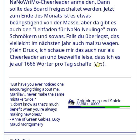
NaNoWriMo-Cheerleader anmelden. Dann
sollte das Board freigeschaltet werden. Jetzt
zum Ende des Monats ist es etwas
beängstigend von der Masse, aber da gibt es
auch den "Leitfaden für NaNo-Neulinge" zum
Schmökern und sowas. Falls du überlegst, das
vielleicht im nächsten Jahr auch mal zu wagen.
(Kein Druck, ich schaue mir das auch nur als
Cheerleader an und bezweifle leise, dass ich es
je auf 1666 Wörter pro Tag schaffe
).
"But have you ever noticed one
encouraging thing about me,
Marilla? I never make the same
mistake twice."
"I don't know as that's much
benefit when you're always
making new ones."
- Anne of Green Gables, Lucy
Maud Montgomery