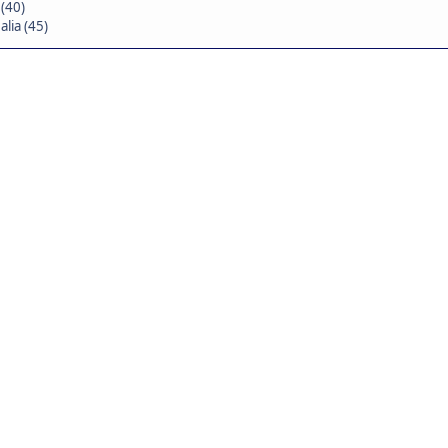
(40)
lia (45)