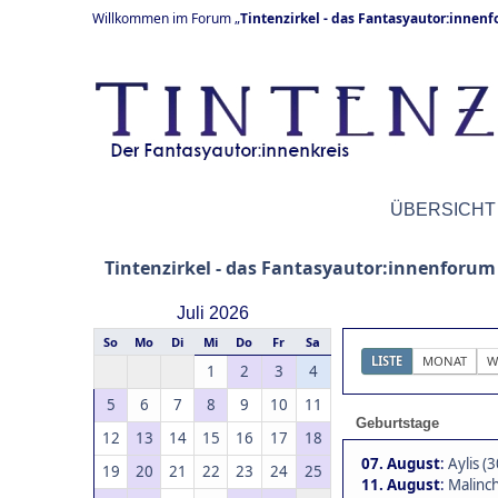
Willkommen im Forum „
Tintenzirkel - das Fantasyautor:innen
ÜBERSICHT
Tintenzirkel - das Fantasyautor:innenforum
Juli 2026
So
Mo
Di
Mi
Do
Fr
Sa
LISTE
MONAT
W
1
2
3
4
5
6
7
8
9
10
11
Geburtstage
12
13
14
15
16
17
18
07. August
:
Aylis (3
19
20
21
22
23
24
25
11. August
:
Malinch