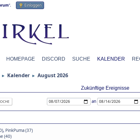
forum
“.
Einloggen
HOMEPAGE
DISCORD
SUCHE
KALENDER
RE
Kalender
August 2026
►
►
Zukünftige Ereignisse
an
OCHE
0)
,
PinkPuma (37)
e (40)