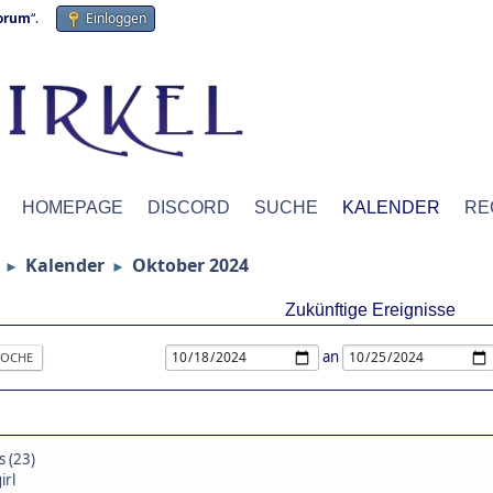
forum
“.
Einloggen
HOMEPAGE
DISCORD
SUCHE
KALENDER
RE
Kalender
Oktober 2024
►
►
Zukünftige Ereignisse
an
OCHE
s (23)
irl