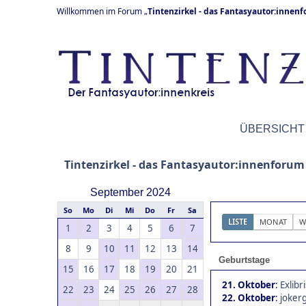
Willkommen im Forum „
Tintenzirkel - das Fantasyautor:innen
ÜBERSICHT
Tintenzirkel - das Fantasyautor:innenforum
September 2024
So
Mo
Di
Mi
Do
Fr
Sa
LISTE
MONAT
W
1
2
3
4
5
6
7
8
9
10
11
12
13
14
Geburtstage
15
16
17
18
19
20
21
21. Oktober
:
Exlibri
22
23
24
25
26
27
28
22. Oktober
:
jokerg