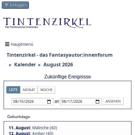
Einloggen
Hauptmenü
Tintenzirkel - das Fantasyautor:innenforum
Kalender
August 2026
►
►
Zukünftige Ereignisse
LISTE
MONAT
WOCHE
an
Geburtstage
11. August
:
Malinche (40)
12. August
:
Amber (40)