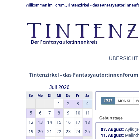
Willkommen im Forum „
Tintenzirkel - das Fantasyautor:innen
ÜBERSICHT
Tintenzirkel - das Fantasyautor:innenforum
Juli 2026
So
Mo
Di
Mi
Do
Fr
Sa
LISTE
MONAT
W
1
2
3
4
5
6
7
8
9
10
11
Geburtstage
12
13
14
15
16
17
18
07. August
:
Aylis (3
19
20
21
22
23
24
25
11. August
:
Malinch