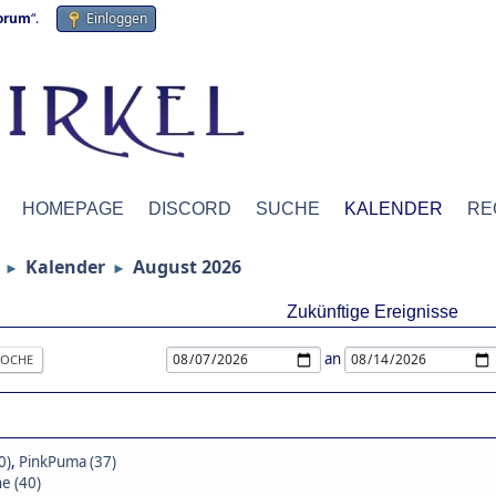
forum
“.
Einloggen
HOMEPAGE
DISCORD
SUCHE
KALENDER
RE
Kalender
August 2026
►
►
Zukünftige Ereignisse
an
OCHE
0)
,
PinkPuma (37)
e (40)