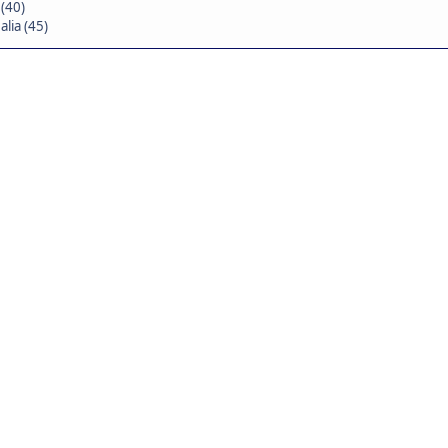
(40)
lia (45)