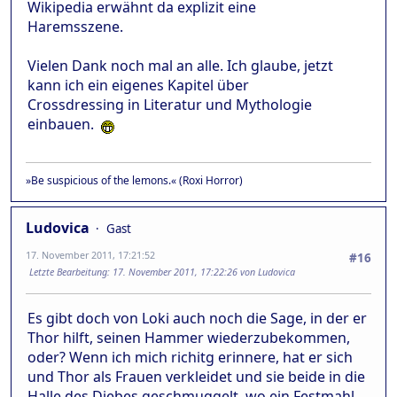
Wikipedia erwähnt da explizit eine
Haremsszene.
Vielen Dank noch mal an alle. Ich glaube, jetzt
kann ich ein eigenes Kapitel über
Crossdressing in Literatur und Mythologie
einbauen.
»Be suspicious of the lemons.« (Roxi Horror)
Ludovica
Gast
17. November 2011, 17:21:52
#16
Letzte Bearbeitung
: 17. November 2011, 17:22:26 von Ludovica
Es gibt doch von Loki auch noch die Sage, in der er
Thor hilft, seinen Hammer wiederzubekommen,
oder? Wenn ich mich richitg erinnere, hat er sich
und Thor als Frauen verkleidet und sie beide in die
Halle des Diebes geschmuggelt, wo ein Festmahl