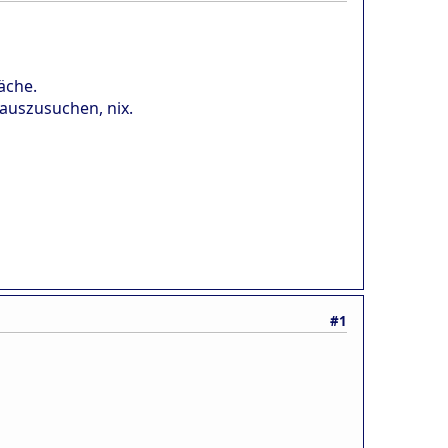
läche.
 auszusuchen, nix.
#1