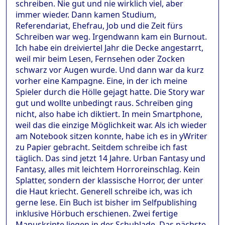
schreiben. Nie gut und nie wirklich viel, aber
immer wieder. Dann kamen Studium,
Referendariat, Ehefrau, Job und die Zeit fürs
Schreiben war weg. Irgendwann kam ein Burnout.
Ich habe ein dreiviertel Jahr die Decke angestarrt,
weil mir beim Lesen, Fernsehen oder Zocken
schwarz vor Augen wurde. Und dann war da kurz
vorher eine Kampagne. Eine, in der ich meine
Spieler durch die Hölle gejagt hatte. Die Story war
gut und wollte unbedingt raus. Schreiben ging
nicht, also habe ich diktiert. In mein Smartphone,
weil das die einzige Möglichkeit war. Als ich wieder
am Notebook sitzen konnte, habe ich es in yWriter
zu Papier gebracht. Seitdem schreibe ich fast
täglich. Das sind jetzt 14 Jahre. Urban Fantasy und
Fantasy, alles mit leichtem Horroreinschlag. Kein
Splatter, sondern der klassische Horror, der unter
die Haut kriecht. Generell schreibe ich, was ich
gerne lese. Ein Buch ist bisher im Selfpublishing
inklusive Hörbuch erschienen. Zwei fertige
Manuskripte liegen in der Schublade. Das nächste